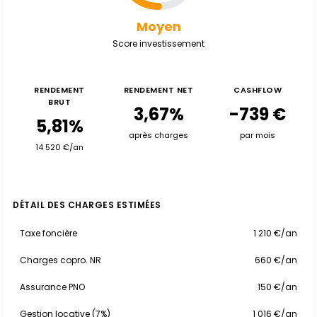
Moyen
Score investissement
RENDEMENT
RENDEMENT NET
CASHFLOW
BRUT
3,67%
-739 €
5,81%
après charges
par mois
14 520 €/an
DÉTAIL DES CHARGES ESTIMÉES
Taxe foncière
1 210 €/an
Charges copro. NR
660 €/an
Assurance PNO
150 €/an
Gestion locative (7%)
1 016 €/an