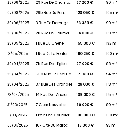
28/08/2025
29 Rue De Champvaudon Et Du Maqui
97 200 €
90 m²
07/08/2025
29b Rue Du Pont
123 050 €
105 m²
30/06/2025
3 Rue De Fremuge
83 333 €
90 m²
26/06/2025
28 Rue De Courcelotte
96 000 €
119 m²
28/05/2025
1 Rue Du Chene
155 000 €
132 m²
13/05/2025
1 Rue De La Fontenotte
190 250 €
100 m²
30/04/2025
7b Rue De L Eglise
97 000 €
88 m²
29/04/2025
55b Rue De Beaulieu
171 130 €
94 m²
25/04/2025
37 Rue Des Granges
126 000 €
118 m²
23/04/2025
14 Rue De L Ancien Marche
139 000 €
115 m²
31/03/2025
7 Cites Nouvelles
80 000 €
89 m²
11/03/2025
1 Imp Des Courbieres
136 000 €
100 m²
07/01/2025
107 Cite Du Maroc
118 000 €
93 m²