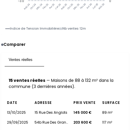
-3.0
0
Oct 24
Déc 24
Fév 25
Avr 25
Jun 25
Aoû 25
Oct 25
Déc 25
Fév 26
Avr 26
Jun 26
Aoû 26
Aoû 24
Indice de Tension Immobilière
Nb ventes 12m
Comparer
Ventes réelles
15
15 ventes réelles
— Maisons de 88 à 132 m² dans la
commune (3 dernières années).
DATE
ADRESSE
PRIX VENTE
SURFACE
13/10/2025
15 Rue Des Anglots
145 000 €
89 m²
29/09/2025
54b Rue Des Granges
203 600 €
117 m²