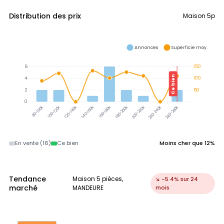
Distribution des prix
Maison 5p
Annonces
Superficie moy.
6
150
Ce bien
4
100
2
50
0
100-120k
120-140k
140-160k
160-180k
180-200k
200-220k
220-240k
240-260k
80-100k
En vente (16)
Ce bien
Moins cher que 12%
Tendance
Maison 5 pièces,
↘ -5.4% sur 24
marché
MANDEURE
mois