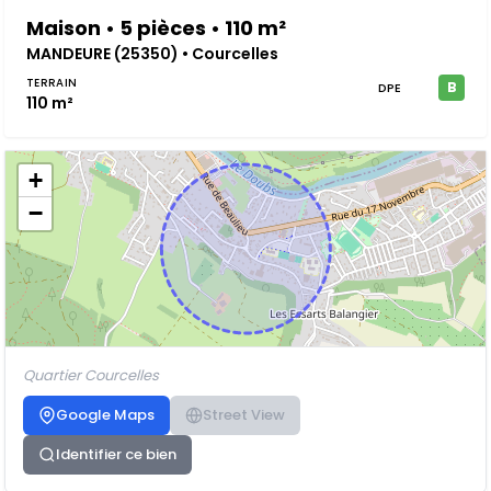
Maison • 5 pièces • 110 m²
MANDEURE (25350) • Courcelles
TERRAIN
B
DPE
110 m²
+
−
Quartier Courcelles
Google Maps
Street View
Identifier ce bien