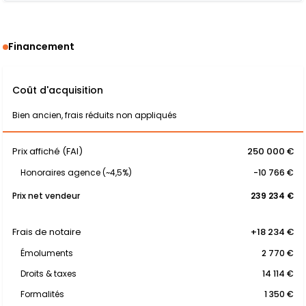
Financement
Coût d'acquisition
Bien ancien, frais réduits non appliqués
Prix affiché (FAI)
250 000 €
Honoraires agence (~4,5%)
-10 766 €
Prix net vendeur
239 234 €
Frais de notaire
+18 234 €
Émoluments
2 770 €
Droits & taxes
14 114 €
Formalités
1 350 €