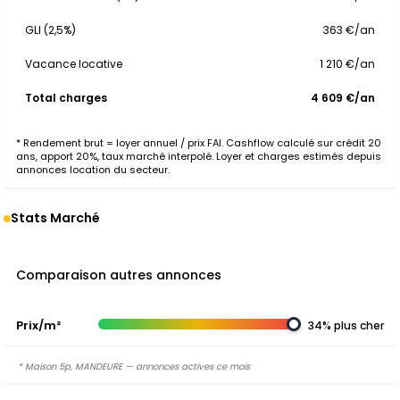
GLI (2,5%)
363 €/an
Vacance locative
1 210 €/an
Total charges
4 609 €/an
* Rendement brut = loyer annuel / prix FAI. Cashflow calculé sur crédit 20
ans, apport 20%, taux marché interpolé. Loyer et charges estimés depuis
annonces location du secteur.
Stats Marché
Comparaison autres annonces
Prix/m²
34% plus cher
* Maison 5p, MANDEURE — annonces actives ce mois