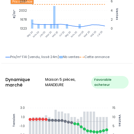
2387
6
Prix annonce
Ventes
2032
4
€/m²
1678
2
1323
0
Nov 24
Jan 25
Mar 25
Mai 25
Jul 25
Sep 25
Nov 25
Jan 26
Mar 26
Mai 26
Jul 26
Sep 24
Prix/m² FAI (vendu, lissé 24m)
Nb ventes
Cette annonce
Dynamique
Maison 5 pièces,
Favorable
marché
MANDEURE
acheteur
3.0
15
Tension
Ventes
1.0
10
-1.0
5