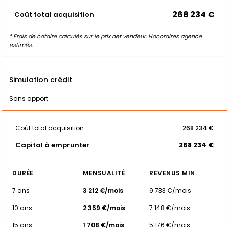
268 234 €
Coût total acquisition
* Frais de notaire calculés sur le prix net vendeur. Honoraires agence
estimés.
Simulation crédit
Sans apport
Coût total acquisition
268 234 €
Capital à emprunter
268 234 €
DURÉE
MENSUALITÉ
REVENUS MIN.
7 ans
3 212 €/mois
9 733 €/mois
10 ans
2 359 €/mois
7 148 €/mois
15 ans
1 708 €/mois
5 176 €/mois