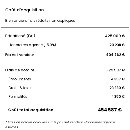
Coût d'acquisition
Bien ancien, frais réduits non appliqués
Prix affiché (FAI)
425 000 €
Honoraires agence (~5,0%)
-20 238 €
Prix net vendeur
404 762 €
Frais de notaire
+29 587 €
Émoluments
4 357 €
Droits & taxes
23 880 €
Formalités
1 350 €
454 587 €
Coût total acquisition
* Frais de notaire calculés sur le prix net vendeur. Honoraires agence
estimés.