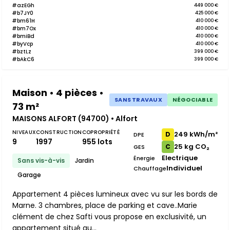
#azEGh
449 000 €
#b7JY0
425 000 €
#bm61H
410 000 €
#bm7Ox
410 000 €
#bmiBd
410 000 €
#byVcp
410 000 €
#bztLz
399 000 €
#bAkC6
399 000 €
Maison • 4 pièces •
SANS TRAVAUX
NÉGOCIABLE
73 m²
MAISONS ALFORT (94700) • Alfort
NIVEAUX
CONSTRUCTION
COPROPRIÉTÉ
249 kWh/m²
D
DPE
9
1997
955 lots
25 kg CO₂
C
GES
Electrique
Énergie
Sans vis-à-vis
Jardin
Individuel
Chauffage
Garage
Appartement 4 pièces lumineux avec vu sur les bords de
Marne. 3 chambres, place de parking et cave..Marie
clément de chez Safti vous propose en exclusivité, un
appartement situé au...