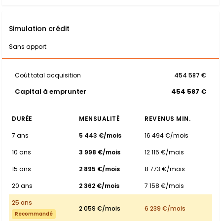
Simulation crédit
Sans apport
Coût total acquisition
454 587 €
Capital à emprunter
454 587 €
DURÉE
MENSUALITÉ
REVENUS MIN.
7 ans
5 443 €/mois
16 494 €/mois
10 ans
3 998 €/mois
12 115 €/mois
15 ans
2 895 €/mois
8 773 €/mois
20 ans
2 362 €/mois
7 158 €/mois
25 ans
2 059 €/mois
6 239 €/mois
Recommandé