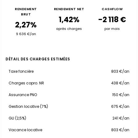
RENDEMENT
RENDEMENT NET
CASHFLOW
BRUT
1,42%
-2 118 €
2,27%
après charges
par mois
9 636 €/an
DÉTAIL DES CHARGES ESTIMÉES
Taxe foncière
803 €/an
Charges copro. NR
438 €/an
Assurance PNO
150 €/an
Gestion locative (7%)
675 €/an
GLI (2,5%)
241 €/an
Vacance locative
803 €/an