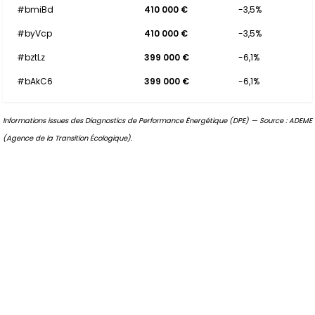
#bmiBd
410 000 €
-3,5%
#byVcp
410 000 €
-3,5%
#bztLz
399 000 €
-6,1%
#bAkC6
399 000 €
-6,1%
Informations issues des Diagnostics de Performance Énergétique (DPE) — Source : ADEME
(Agence de la Transition Écologique).