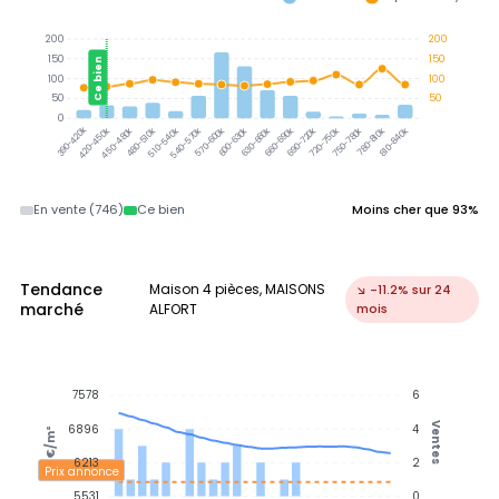
200
200
150
150
Ce bien
100
100
50
50
0
390-420k
420-450k
450-480k
480-510k
510-540k
540-570k
570-600k
600-630k
630-660k
660-690k
690-720k
720-750k
750-780k
780-810k
810-840k
En vente (746)
Ce bien
Moins cher que 93%
Tendance
Maison 4 pièces, MAISONS
↘ -11.2% sur 24
marché
ALFORT
mois
7578
6
Ventes
6896
4
€/m²
6213
2
Prix annonce
5531
0