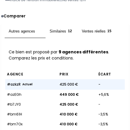
Indice de Tension Immobilière
Nb ventes 12m
Comparer
Autres agences
Similaires
Ventes réelles
9
12
15
Ce bien est proposé par
9 agences différentes
.
Comparez les prix et conditions.
AGENCE
PRIX
ÉCART
#azkzR
425 000 €
-
Actuel
#azEGh
449 000 €
+5,6%
#b7JY0
425 000 €
-
#bm61H
410 000 €
-3,5%
#bm7Ox
410 000 €
-3,5%