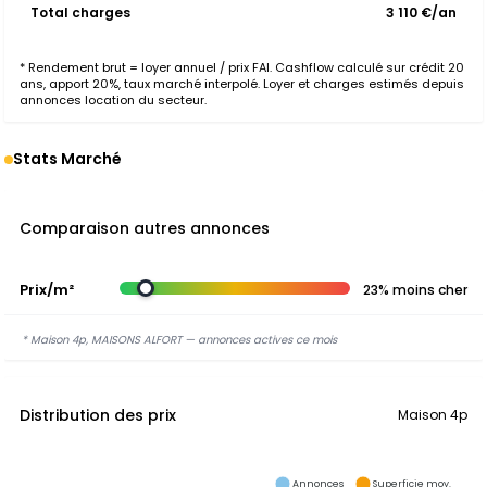
Total charges
3 110 €/an
* Rendement brut = loyer annuel / prix FAI. Cashflow calculé sur crédit 20
ans, apport 20%, taux marché interpolé. Loyer et charges estimés depuis
annonces location du secteur.
Stats Marché
Comparaison autres annonces
Prix/m²
23% moins cher
* Maison 4p, MAISONS ALFORT — annonces actives ce mois
Distribution des prix
Maison 4p
Annonces
Superficie moy.