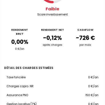
Faible
Score investissement
RENDEMENT
RENDEMENT NET
CASHFLOW
BRUT
-0,12%
-726 €
0,00%
après charges
par mois
0 €/an
DÉTAIL DES CHARGES ESTIMÉES
Taxe foncière
0 €/an
Charges copro. NR
0 €/an
Assurance PNO
150 €/an
Gestion locative (7%)
0 €/an