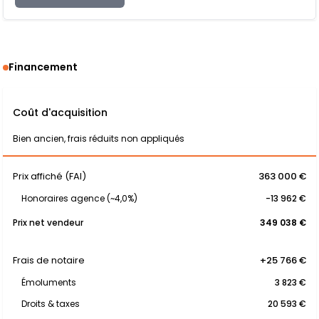
Financement
Coût d'acquisition
Bien ancien, frais réduits non appliqués
Prix affiché (FAI)
363 000 €
Honoraires agence (~4,0%)
-13 962 €
Prix net vendeur
349 038 €
Frais de notaire
+25 766 €
Émoluments
3 823 €
Droits & taxes
20 593 €