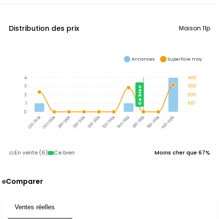
Distribution des prix
Maison 11p
Annonces
Superficie moy.
4
400
3
300
Ce bien
2
200
1
100
0
300-320k
320-340k
340-360k
360-380k
380-400k
240-260k
260-280k
280-300k
400-420k
220-240k
En vente (6)
Ce bien
Moins cher que 67%
Comparer
Ventes réelles
7