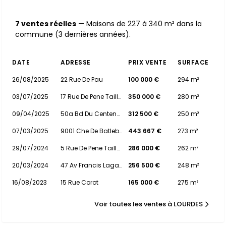
7 ventes réelles
— Maisons de 227 à 340 m² dans la
commune (3 dernières années).
DATE
ADRESSE
PRIX VENTE
SURFACE
26/08/2025
22 Rue De Pau
100 000 €
294 m²
03/07/2025
17 Rue De Pene Taillade
350 000 €
280 m²
09/04/2025
50a Bd Du Centenaire
312 500 €
250 m²
07/03/2025
9001 Che De Batlebrere
443 667 €
273 m²
29/07/2024
5 Rue De Pene Taillade
286 000 €
262 m²
20/03/2024
47 Av Francis Lagardere
256 500 €
248 m²
16/08/2023
15 Rue Corot
165 000 €
275 m²
Voir toutes les ventes à LOURDES