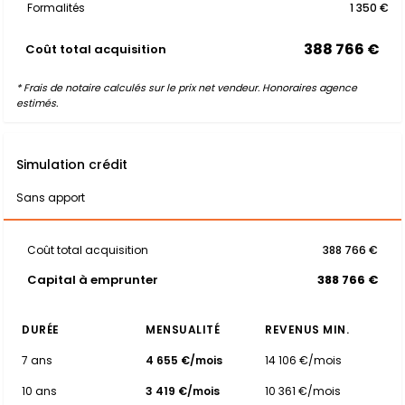
Formalités
1 350 €
388 766 €
Coût total acquisition
* Frais de notaire calculés sur le prix net vendeur. Honoraires agence
estimés.
Simulation crédit
Sans apport
Coût total acquisition
388 766 €
Capital à emprunter
388 766 €
DURÉE
MENSUALITÉ
REVENUS MIN.
7 ans
4 655 €/mois
14 106 €/mois
10 ans
3 419 €/mois
10 361 €/mois