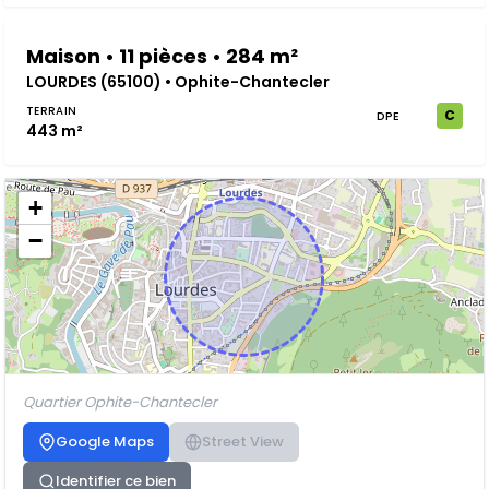
Maison • 11 pièces • 284 m²
LOURDES (65100) • Ophite-Chantecler
TERRAIN
C
DPE
443 m²
+
−
Quartier Ophite-Chantecler
Google Maps
Street View
Identifier ce bien