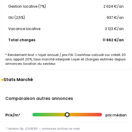
Gestion locative (7%)
2 624 €/an
GLI (2,5%)
937 €/an
Vacance locative
3 123 €/an
Total charges
11 662 €/an
* Rendement brut = loyer annuel / prix FAI. Cashflow calculé sur crédit 20
ans, apport 20%, taux marché interpolé. Loyer et charges estimés depuis
annonces location du secteur.
Stats Marché
Comparaison autres annonces
Prix/m²
prix médian
* Maison 11p, LOURDES — annonces actives ce mois