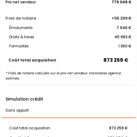
Prix net vendeur
779 048 €
Frais de notaire
+55 259 €
Émoluments
7 946 €
Droits & taxes
45 963 €
Formalités
1 350 €
873 259 €
Coût total acquisition
* Frais de notaire calculés sur le prix net vendeur. Honoraires agence
estimés.
Simulation crédit
Sans apport
Coût total acquisition
873 259 €