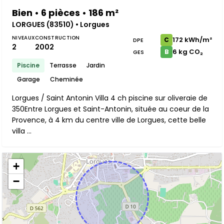
Bien • 6 pièces • 186 m²
LORGUES (83510) • Lorgues
NIVEAUX
CONSTRUCTION
172 kWh/m²
C
DPE
2
2002
6 kg CO₂
B
GES
Piscine
Terrasse
Jardin
Garage
Cheminée
Lorgues / Saint Antonin Villa 4 ch piscine sur oliveraie de
350Entre Lorgues et Saint-Antonin, située au coeur de la
Provence, à 4 km du centre ville de Lorgues, cette belle
villa ...
+
−