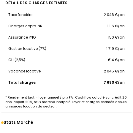
DÉTAIL DES CHARGES ESTIMÉES
Taxe foncière
2 046 €/an
Charges copro. NR
1 116 €/an
Assurance PNO
150 €/an
Gestion locative (7%)
1 719 €/an
GLI (2,5%)
614 €/an
Vacance locative
2 045 €/an
Total charges
7 690 €/an
* Rendement brut = loyer annuel / prix FAI. Cashflow calculé sur crédit 20
ans, apport 20%, taux marché interpolé. Loyer et charges estimés depuis
annonces location du secteur.
Stats Marché