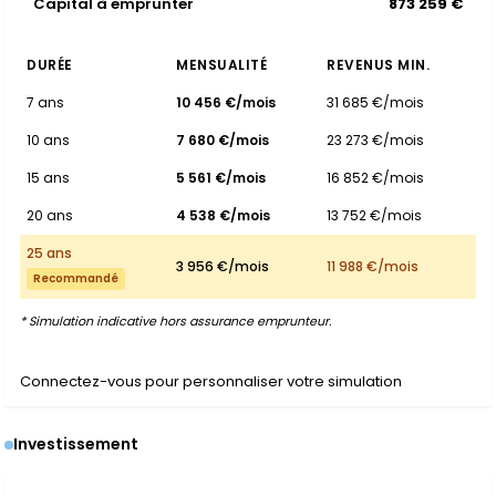
Capital à emprunter
873 259 €
DURÉE
MENSUALITÉ
REVENUS MIN.
7 ans
10 456 €/mois
31 685 €/mois
10 ans
7 680 €/mois
23 273 €/mois
15 ans
5 561 €/mois
16 852 €/mois
20 ans
4 538 €/mois
13 752 €/mois
25 ans
3 956 €/mois
11 988 €/mois
Recommandé
* Simulation indicative hors assurance emprunteur.
Connectez-vous pour personnaliser votre simulation
Investissement