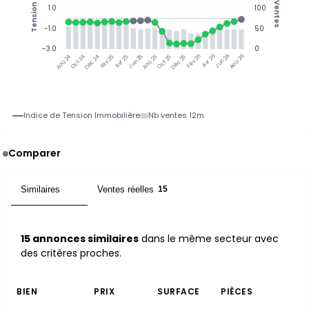
Ventes
Tension
1.0
100
-1.0
50
-3.0
0
Jun 25
Jun 26
Oct 24
Déc 24
Fév 25
Avr 25
Aoû 25
Oct 25
Déc 25
Fév 26
Avr 26
Aoû 26
Aoû 24
Indice de Tension Immobilière
Nb ventes 12m
Comparer
Similaires
Ventes réelles
15
15
15 annonces similaires
dans le même secteur avec
des critères proches.
BIEN
PRIX
SURFACE
PIÈCES