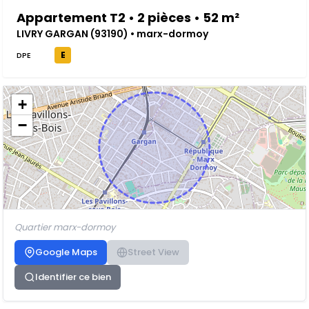
Appartement T2 • 2 pièces • 52 m²
LIVRY GARGAN (93190) • marx-dormoy
E
DPE
+
−
Quartier marx-dormoy
Google Maps
Street View
Identifier ce bien