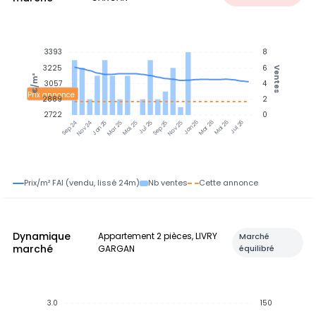
3393
8
3225
6
Ventes
€/m²
3057
4
Prix annonce
2889
2
2722
0
Jan 25
Jul 25
Jan 26
Jul 26
Nov 24
Mar 25
Mai 25
Sep 25
Nov 25
Mar 26
Mai 26
Sep 24
Prix/m² FAI (vendu, lissé 24m)
Nb ventes
Cette annonce
Dynamique
Appartement 2 pièces, LIVRY
Marché
marché
GARGAN
équilibré
3.0
150