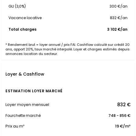
GLI (3,0%)
300 €/an
Vacance locative
832 €/an
Total charges
3 102 €/an
* Rendement brut = loyer annuel / prix FAI. Cashflow calculé sur crédit 20
ans, apport 20%, taux marché interpolé. Loyer et charges estimés depuis
annonces location du secteur.
Loyer & Cashflow
ESTIMATION LOYER MARCHÉ
832 €
Loyer moyen mensuel
Fourchette marché
748 - 856 €
Prix au m²
19 €/m²