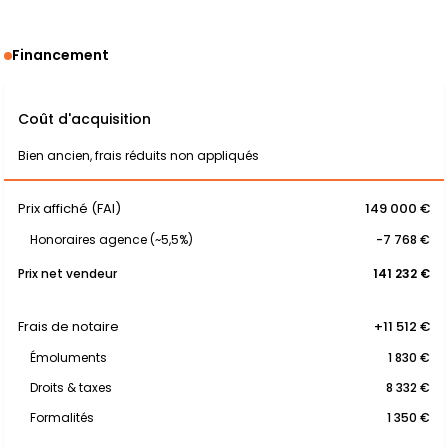
Financement
Coût d'acquisition
Bien ancien, frais réduits non appliqués
Prix affiché (FAI)
149 000 €
Honoraires agence (~5,5%)
-7 768 €
Prix net vendeur
141 232 €
Frais de notaire
+11 512 €
Émoluments
1 830 €
Droits & taxes
8 332 €
Formalités
1 350 €