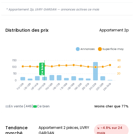
* Appartement 2p, LIVRY GARGAN — annonces actives ce mois
Distribution des prix
Appartement 2p
Annonces
Superficie moy.
150
60
Ce bien
100
40
50
20
0
120-130k
130-140k
140-150k
150-160k
160-170k
170-180k
180-190k
190-200k
200-210k
210-220k
220-230k
230-240k
110-120k
En vente (449)
Ce bien
Moins cher que 77%
Tendance
Appartement 2 pièces, LIVRY
↘ -4.8% sur 24
marché
GARGAN
mois