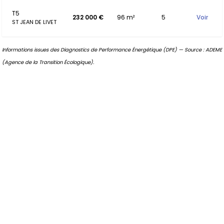
T5
232 000 €
96 m²
5
Voir
ST JEAN DE LIVET
Informations issues des Diagnostics de Performance Énergétique (DPE) — Source : ADEME
(Agence de la Transition Écologique).