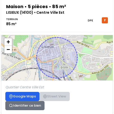
Maison • 5 pièces • 85 m²
LISIEUX (14100) • Centre Ville Est
TERRAIN
F
DPE
85 m²
+
−
Quartier Centre Ville Est
Google Maps
Street View
Identifier ce bien