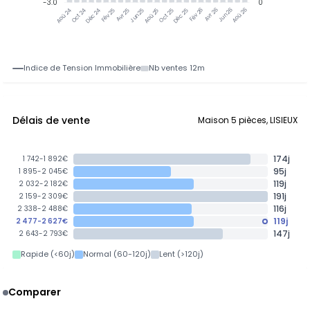
-3.0
0
Oct 24
Déc 24
Fév 25
Avr 25
Jun 25
Aoû 25
Oct 25
Déc 25
Fév 26
Avr 26
Jun 26
Aoû 26
Aoû 24
Indice de Tension Immobilière
Nb ventes 12m
Délais de vente
Maison 5 pièces, LISIEUX
174j
1 742-1 892€
95j
1 895-2 045€
119j
2 032-2 182€
191j
2 159-2 309€
116j
2 338-2 488€
119j
2 477-2 627€
147j
2 643-2 793€
Rapide (<60j)
Normal (60-120j)
Lent (>120j)
Comparer