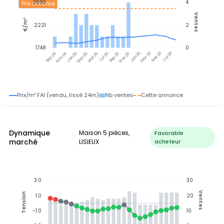
2693
4
Prix annonce
Ventes
€/m²
2221
2
1748
0
Nov 24
Jan 25
Mar 25
Mai 25
Jul 25
Sep 25
Nov 25
Jan 26
Mar 26
Mai 26
Jul 26
Sep 24
Prix/m² FAI (vendu, lissé 24m)
Nb ventes
Cette annonce
Dynamique
Maison 5 pièces,
Favorable
marché
LISIEUX
acheteur
3.0
30
Ventes
Tension
1.0
20
-1.0
10