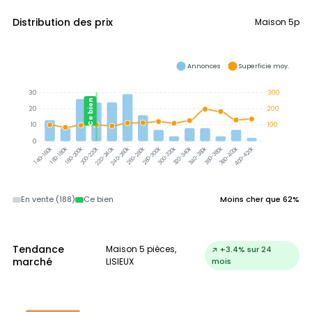
Distribution des prix
Maison 5p
Annonces
Superficie moy.
30
300
Ce bien
20
200
10
100
0
300-320k
320-340k
340-360k
360-380k
380-400k
160-180k
180-200k
200-220k
220-240k
240-260k
260-280k
280-300k
400-420k
140-160k
En vente (188)
Ce bien
Moins cher que 62%
Tendance
Maison 5 pièces,
↗ +3.4% sur 24
marché
LISIEUX
mois