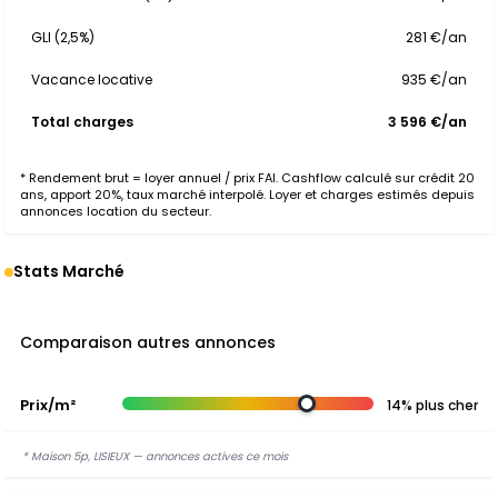
GLI (2,5%)
281 €/an
Vacance locative
935 €/an
Total charges
3 596 €/an
* Rendement brut = loyer annuel / prix FAI. Cashflow calculé sur crédit 20
ans, apport 20%, taux marché interpolé. Loyer et charges estimés depuis
annonces location du secteur.
Stats Marché
Comparaison autres annonces
Prix/m²
14% plus cher
* Maison 5p, LISIEUX — annonces actives ce mois