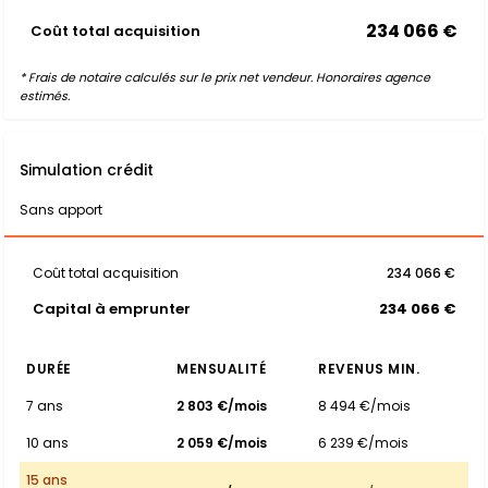
234 066 €
Coût total acquisition
* Frais de notaire calculés sur le prix net vendeur. Honoraires agence
estimés.
Simulation crédit
Sans apport
Coût total acquisition
234 066 €
Capital à emprunter
234 066 €
DURÉE
MENSUALITÉ
REVENUS MIN.
7 ans
2 803 €/mois
8 494 €/mois
10 ans
2 059 €/mois
6 239 €/mois
15 ans