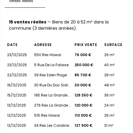
Ventes réelles
15
15 ventes réelles
— Biens de 20 à 52 m² dans la
commune (3 dernières années).
DATE
ADRESSE
PRIX VENTE
SURFACE
23/12/2025
550 Res Hawai
76 000 €
26 m²
23/12/2025
5 Rue De La Falaise
250 000 €
40 m²
22/12/2025
39 Res Eden Plage
85 700 €
28 m²
16/12/2025
30 Rue Du Doc Sidras
30 000 €
48 m²
15/12/2025
195 Res La Grande Bleue
129 350 €
36 m²
13/12/2025
276 Res La Grande Bleue
120 000 €
24 m²
12/12/2025
515 Res Hawai
110 000 €
26 m²
12/12/2025
34 Res Les Coralines St Pierr
127 900 €
31 m²