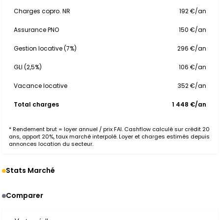
Charges copro. NR
192 €/an
Assurance PNO
150 €/an
Gestion locative (7%)
296 €/an
GLI (2,5%)
106 €/an
Vacance locative
352 €/an
Total charges
1 448 €/an
* Rendement brut = loyer annuel / prix FAI. Cashflow calculé sur crédit 20
ans, apport 20%, taux marché interpolé. Loyer et charges estimés depuis
annonces location du secteur.
Stats Marché
Comparer