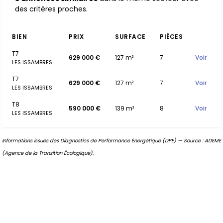
des critères proches.
BIEN
PRIX
SURFACE
PIÈCES
T7
629 000 €
127 m²
7
Voir
LES ISSAMBRES
T7
629 000 €
127 m²
7
Voir
LES ISSAMBRES
T8
590 000 €
139 m²
8
Voir
LES ISSAMBRES
Informations issues des Diagnostics de Performance Énergétique (DPE) — Source : ADEME
(Agence de la Transition Écologique).