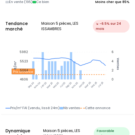
En vente (195)
Ce bien
Moins cher que 85%
Tendance
Maison 5 pièces, LES
↘ -6.5% sur 24
marché
ISSAMBRES
mois
5982
6
Ventes
5523
4
€/m²
5064
2
Prix annonce
4606
0
Nov 24
Jan 25
Mar 25
Mai 25
Jul 25
Sep 25
Nov 25
Jan 26
Mar 26
Mai 26
Jul 26
Sep 24
Prix/m² FAI (vendu, lissé 24m)
Nb ventes
Cette annonce
Dynamique
Maison 5 pièces, LES
Favorable