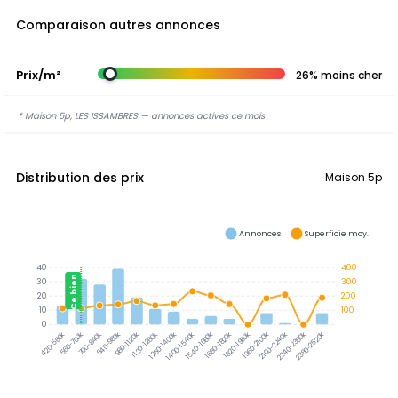
Comparaison autres annonces
Prix/m²
26% moins cher
* Maison 5p, LES ISSAMBRES — annonces actives ce mois
Distribution des prix
Maison 5p
Annonces
Superficie moy.
40
400
Ce bien
30
300
20
200
10
100
0
560-700k
700-840k
840-980k
980-1120k
1120-1260k
1260-1400k
1400-1540k
1540-1680k
1680-1820k
1820-1960k
1960-2100k
2100-2240k
2240-2380k
2380-2520k
420-560k