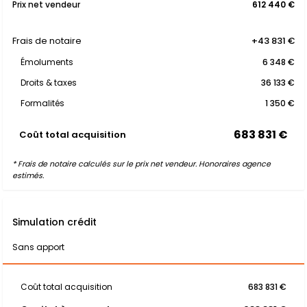
Prix net vendeur
612 440 €
Frais de notaire
+43 831 €
Émoluments
6 348 €
Droits & taxes
36 133 €
Formalités
1 350 €
683 831 €
Coût total acquisition
* Frais de notaire calculés sur le prix net vendeur. Honoraires agence
estimés.
Simulation crédit
Sans apport
Coût total acquisition
683 831 €