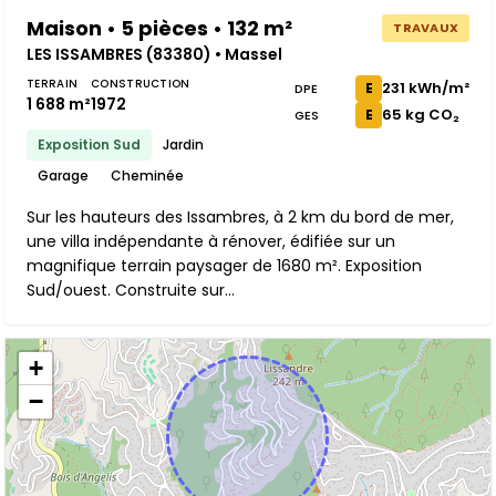
Maison • 5 pièces • 132 m²
TRAVAUX
LES ISSAMBRES (83380) • Massel
TERRAIN
CONSTRUCTION
231 kWh/m²
E
DPE
1 688 m²
1972
65 kg CO₂
E
GES
Exposition Sud
Jardin
Garage
Cheminée
Sur les hauteurs des Issambres, à 2 km du bord de mer,
une villa indépendante à rénover, édifiée sur un
magnifique terrain paysager de 1680 m². Exposition
Sud/ouest. Construite sur...
+
−