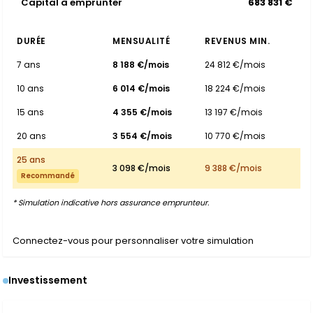
Capital à emprunter
683 831 €
DURÉE
MENSUALITÉ
REVENUS MIN.
7 ans
8 188 €/mois
24 812 €/mois
10 ans
6 014 €/mois
18 224 €/mois
15 ans
4 355 €/mois
13 197 €/mois
20 ans
3 554 €/mois
10 770 €/mois
25 ans
3 098 €/mois
9 388 €/mois
Recommandé
* Simulation indicative hors assurance emprunteur.
Connectez-vous pour personnaliser votre simulation
Investissement