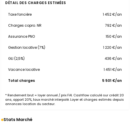
DÉTAIL DES CHARGES ESTIMÉES
Taxe foncière
1 452 €/an
Charges copro. NR
792 €/an
Assurance PNO
150 €/an
Gestion locative (7%)
1 220 €/an
GLI (2,5%)
436 €/an
Vacance locative
1 451 €/an
Total charges
5 501 €/an
* Rendement brut = loyer annuel / prix FAI. Cashflow calculé sur crédit 20
ans, apport 20%, taux marché interpolé. Loyer et charges estimés depuis
annonces location du secteur.
Stats Marché