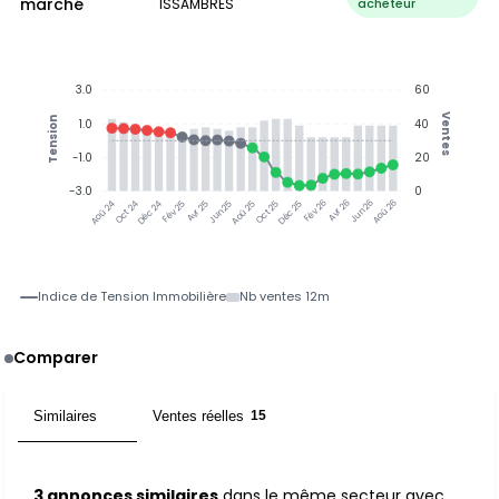
marché
ISSAMBRES
acheteur
3.0
60
Ventes
Tension
1.0
40
-1.0
20
-3.0
0
Oct 24
Déc 24
Fév 25
Avr 25
Jun 25
Aoû 25
Oct 25
Déc 25
Fév 26
Avr 26
Jun 26
Aoû 26
Aoû 24
Indice de Tension Immobilière
Nb ventes 12m
Comparer
Similaires
Ventes réelles
3
15
3 annonces similaires
dans le même secteur avec