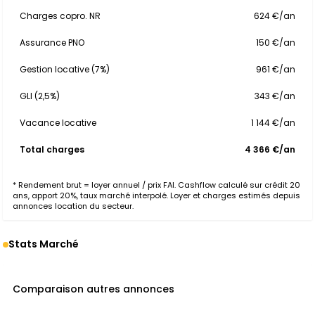
Charges copro. NR
624 €/an
Assurance PNO
150 €/an
Gestion locative (7%)
961 €/an
GLI (2,5%)
343 €/an
Vacance locative
1 144 €/an
Total charges
4 366 €/an
* Rendement brut = loyer annuel / prix FAI. Cashflow calculé sur crédit 20
ans, apport 20%, taux marché interpolé. Loyer et charges estimés depuis
annonces location du secteur.
Stats Marché
Comparaison autres annonces