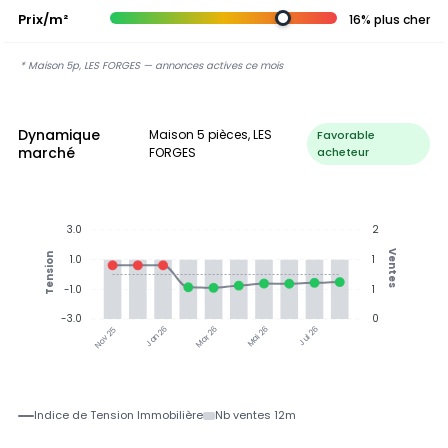
Prix/m²
16% plus cher
* Maison 5p, LES FORGES — annonces actives ce mois
Dynamique
Maison 5 pièces, LES
Favorable
marché
FORGES
acheteur
3.0
2
Ventes
Tension
1.0
1
-1.0
1
-3.0
0
Jan 26
Jul 26
Mar 26
Mai 26
Nov 25
Indice de Tension Immobilière
Nb ventes 12m