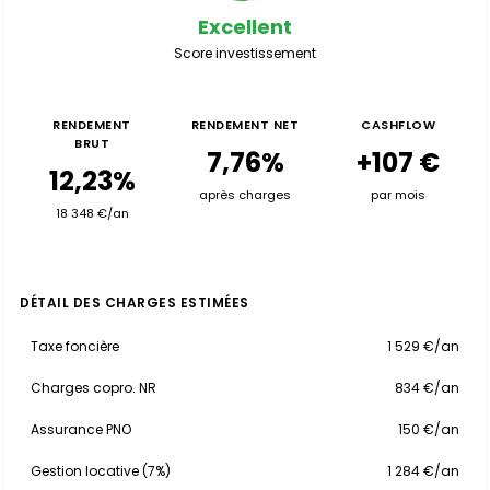
Excellent
Score investissement
RENDEMENT
RENDEMENT NET
CASHFLOW
BRUT
7,76%
+107 €
12,23%
après charges
par mois
18 348 €/an
DÉTAIL DES CHARGES ESTIMÉES
Taxe foncière
1 529 €/an
Charges copro. NR
834 €/an
Assurance PNO
150 €/an
Gestion locative (7%)
1 284 €/an