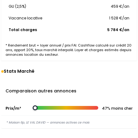
GLI (2,5%)
459 €/an
Vacance locative
1 528 €/an
Total charges
5 784 €/an
* Rendement brut = loyer annuel / prix FAI. Cashflow calculé sur crédit 20
ans, apport 20%, taux marché interpolé. Loyer et charges estimés depuis
annonces location du secteur.
Stats Marché
Comparaison autres annonces
Prix/m²
47% moins cher
* Maison 6p, LE VAL DAVID — annonces actives ce mois