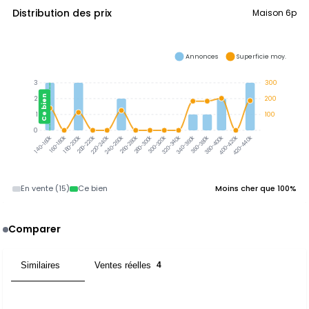
Distribution des prix
Maison 6p
Annonces
Superficie moy.
3
300
Ce bien
2
200
1
100
0
300-320k
320-340k
340-360k
360-380k
380-400k
160-180k
180-200k
200-220k
220-240k
240-260k
260-280k
280-300k
400-420k
420-440k
140-160k
En vente (15)
Ce bien
Moins cher que 100%
Comparer
Similaires
Ventes réelles
2
4