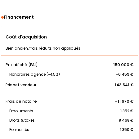
Financement
Coût d'acquisition
Bien ancien, frais réduits non appliqués
Prix affiché (FAI)
150 000 €
Honoraires agence (~4,5%)
-6 459 €
Prix net vendeur
143 541 €
Frais de notaire
+11 670 €
Émoluments
1 852 €
Droits & taxes
8 468 €
Formalités
1 350 €