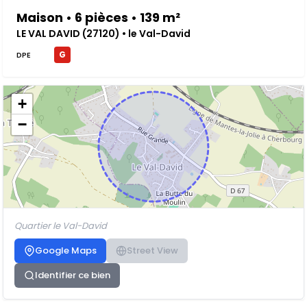
Maison • 6 pièces • 139 m²
LE VAL DAVID (27120) • le Val-David
G
DPE
+
−
Quartier le Val-David
Google Maps
Street View
Identifier ce bien