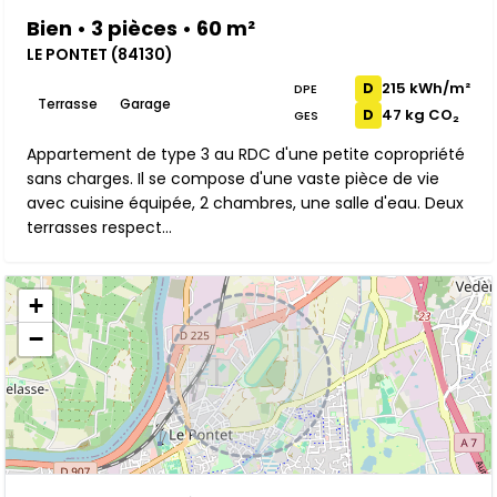
Bien • 3 pièces • 60 m²
LE PONTET (84130)
215 kWh/m²
D
DPE
Terrasse
Garage
47 kg CO₂
D
GES
Appartement de type 3 au RDC d'une petite copropriété
sans charges. Il se compose d'une vaste pièce de vie
avec cuisine équipée, 2 chambres, une salle d'eau. Deux
terrasses respect...
+
−