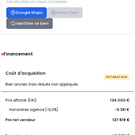
Localisation en cours d'analyse
Google Maps
Street View
Identifier ce bien
Financement
Coût d'acquisition
ESTIMATION
Bien ancien, frais réduits non appliqués
Prix affiché (FAI)
134 000 €
Honoraires agence (~5,0%)
-6 381 €
Prix net vendeur
127 619 €