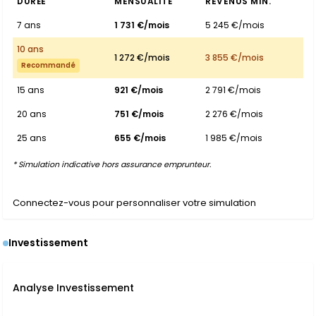
DURÉE
MENSUALITÉ
REVENUS MIN.
7 ans
1 731 €/mois
5 245 €/mois
10 ans
1 272 €/mois
3 855 €/mois
Recommandé
15 ans
921 €/mois
2 791 €/mois
20 ans
751 €/mois
2 276 €/mois
25 ans
655 €/mois
1 985 €/mois
* Simulation indicative hors assurance emprunteur.
Connectez-vous pour personnaliser votre simulation
Investissement
Analyse Investissement