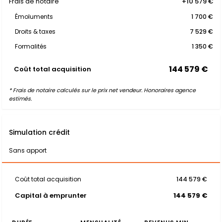
Frais de notaire
+10 579 €
Émoluments
1 700 €
Droits & taxes
7 529 €
Formalités
1 350 €
144 579 €
Coût total acquisition
* Frais de notaire calculés sur le prix net vendeur. Honoraires agence
estimés.
Simulation crédit
Sans apport
Coût total acquisition
144 579 €
Capital à emprunter
144 579 €