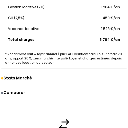
Gestion locative (7%)
1 284 €/an
GLI (2,5%)
459 €/an
Vacance locative
1 528 €/an
Total charges
5 784 €/an
* Rendement brut = loyer annuel / prix FAI. Cashflow calculé sur crédit 20
ans, apport 20%, taux marché interpolé. Loyer et charges estimés depuis
annonces location du secteur.
Stats Marché
Comparer