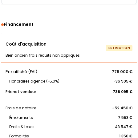
Financement
Coût d'acquisition
ESTIMATION
Bien ancien, frais réduits non appliqués
Prix affiché (FAI)
775 000 €
Honoraires agence (~5,0%)
-36 905 €
Prix net vendeur
738 095 €
Frais de notaire
+52 450 €
Émoluments
7 553 €
Droits & taxes
43 547 €
Formalités
1 350 €