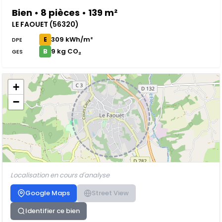
Bien • 8 pièces • 139 m²
LE FAOUET (56320)
309 kWh/m²
E
DPE
9 kg CO₂
B
GES
+
−
Localisation en cours d'analyse
Google Maps
Street View
Identifier ce bien