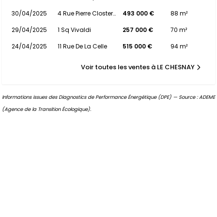
30/04/2025
4 Rue Pierre Clostermann
493 000 €
88 m²
29/04/2025
1 Sq Vivaldi
257 000 €
70 m²
24/04/2025
11 Rue De La Celle
515 000 €
94 m²
Voir toutes les ventes à LE CHESNAY
Informations issues des Diagnostics de Performance Énergétique (DPE) — Source : ADEME
(Agence de la Transition Écologique).