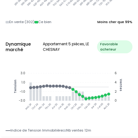
360-390k
390-420k
420-450k
450-480k
480-510k
510-540k
540-570k
570-600k
600-630k
630-660k
660-690k
690-720k
720-750k
750-780k
330-360k
En vente (302)
Ce bien
Moins cher que 99%
Dynamique
Appartement 5 pièces, LE
Favorable
marché
CHESNAY
acheteur
3.0
6
Ventes
Tension
1.0
4
-1.0
2
-3.0
0
Jun 25
Jun 26
Oct 24
Déc 24
Fév 25
Avr 25
Aoû 25
Oct 25
Déc 25
Fév 26
Avr 26
Aoû 26
Aoû 24
Indice de Tension Immobilière
Nb ventes 12m