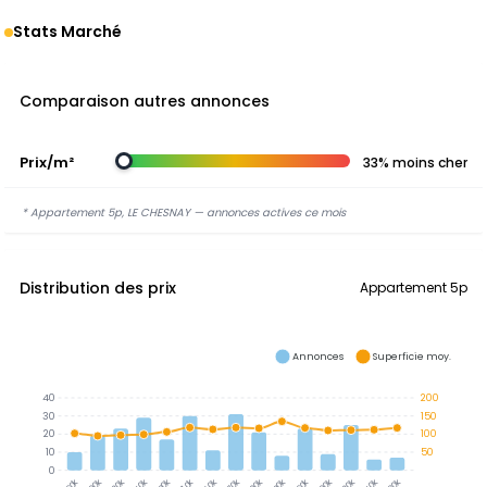
Stats Marché
Comparaison autres annonces
Prix/m²
33% moins cher
* Appartement 5p, LE CHESNAY — annonces actives ce mois
Distribution des prix
Appartement 5p
Annonces
Superficie moy.
40
200
30
150
20
100
10
50
0