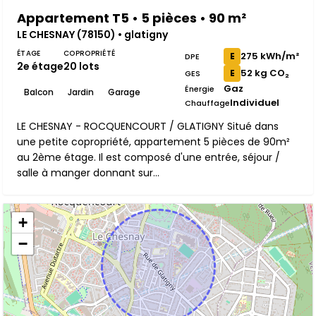
Appartement T5 • 5 pièces • 90 m²
LE CHESNAY (78150) • glatigny
ÉTAGE
COPROPRIÉTÉ
275 kWh/m²
E
DPE
2e étage
20 lots
52 kg CO₂
E
GES
Gaz
Énergie
Balcon
Jardin
Garage
Individuel
Chauffage
LE CHESNAY - ROCQUENCOURT / GLATIGNY Situé dans
une petite copropriété, appartement 5 pièces de 90m²
au 2ème étage. Il est composé d'une entrée, séjour /
salle à manger donnant sur...
+
−