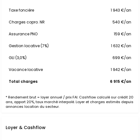
Taxe foncière
1 943 €/an
Charges copro. NR
540 €/an
Assurance PNO
159 €/an
Gestion locative (7%)
1 632 €/an
GLI (3,0%)
699 €/an
Vacance locative
1 942 €/an
Total charges
6 915 €/an
* Rendement brut = loyer annuel / prix FAI. Cashflow calculé sur crédit 20
ans, apport 20%, taux marché interpolé. Loyer et charges estimés depuis
annonces location du secteur.
Loyer & Cashflow