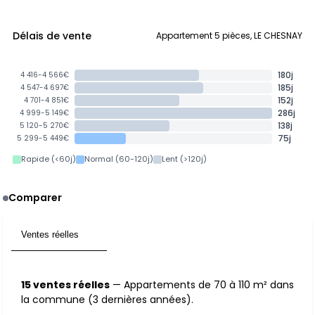
Délais de vente
Appartement 5 pièces, LE CHESNAY
180j
4 416-4 566€
185j
4 547-4 697€
152j
4 701-4 851€
286j
4 999-5 149€
138j
5 120-5 270€
75j
5 299-5 449€
Rapide (<60j)
Normal (60-120j)
Lent (>120j)
Comparer
Ventes réelles
15
15 ventes réelles
— Appartements de 70 à 110 m² dans
la commune (3 dernières années).