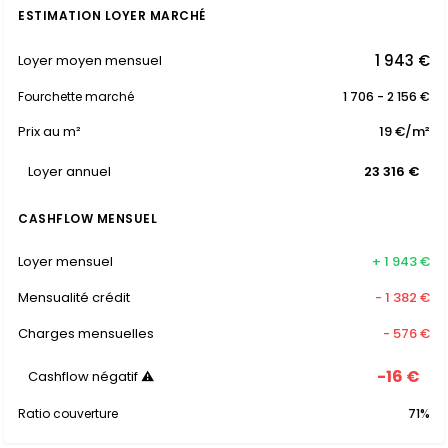
ESTIMATION LOYER MARCHÉ
1 943 €
Loyer moyen mensuel
Fourchette marché
1 706 - 2 156 €
Prix au m²
19 €/m²
Loyer annuel
23 316 €
CASHFLOW MENSUEL
Loyer mensuel
+ 1 943 €
Mensualité crédit
- 1 382 €
Charges mensuelles
- 576 €
-16 €
Cashflow négatif ⚠
Ratio couverture
71%