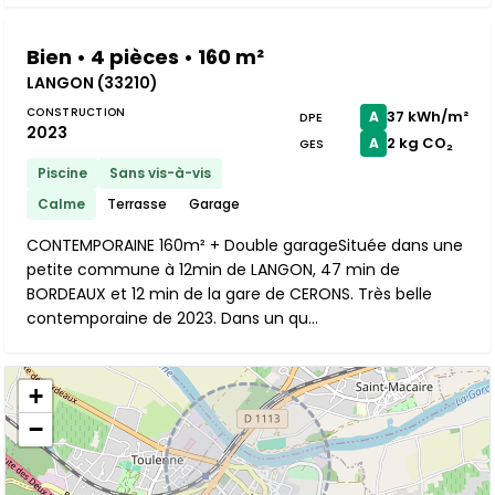
Bien • 4 pièces • 160 m²
LANGON (33210)
CONSTRUCTION
37 kWh/m²
A
DPE
2023
2 kg CO₂
A
GES
Piscine
Sans vis-à-vis
Calme
Terrasse
Garage
CONTEMPORAINE 160m² + Double garageSituée dans une
petite commune à 12min de LANGON, 47 min de
BORDEAUX et 12 min de la gare de CERONS. Très belle
contemporaine de 2023. Dans un qu...
+
−