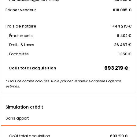
Prix net vendeur
618 095 €
Frais de notaire
+44 219 €
Émoluments
6 402 €
Droits & taxes
36 467 €
Formalités
1 350 €
693 219 €
Coût total acquisition
* Frais de notaire calculés sur le prix net vendeur. Honoraires agence
estimés.
Simulation crédit
Sans apport
Coût total acquisition
693 219 €