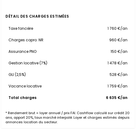
DÉTAIL DES CHARGES ESTIMÉES
Taxe foncière
1 760 €/an
Charges copro. NR
960 €/an
Assurance PNO
150 €/an
Gestion locative (7%)
1 478 €/an
GLI (2,5%)
528 €/an
Vacance locative
1 759 €/an
Total charges
6 635 €/an
* Rendement brut = loyer annuel / prix FAI. Cashflow calculé sur crédit 20
ans, apport 20%, taux marché interpolé. Loyer et charges estimés depuis
annonces location du secteur.