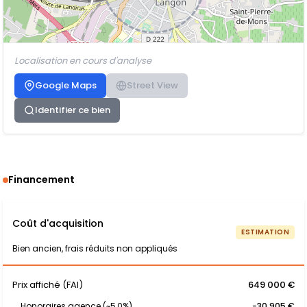
Localisation en cours d'analyse
Google Maps
Street View
Identifier ce bien
Financement
Coût d'acquisition
ESTIMATION
Bien ancien, frais réduits non appliqués
Prix affiché (FAI)
649 000 €
Honoraires agence (~5,0%)
-30 905 €