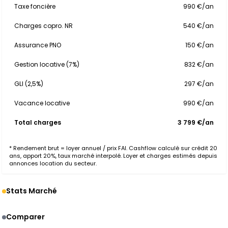
Taxe foncière
990 €/an
Charges copro. NR
540 €/an
Assurance PNO
150 €/an
Gestion locative (7%)
832 €/an
GLI (2,5%)
297 €/an
Vacance locative
990 €/an
Total charges
3 799 €/an
* Rendement brut = loyer annuel / prix FAI. Cashflow calculé sur crédit 20
ans, apport 20%, taux marché interpolé. Loyer et charges estimés depuis
annonces location du secteur.
Stats Marché
Comparer