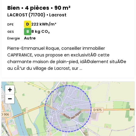
Bien • 4 pièces • 90 m²
LACROST (71700) • Lacrost
222 kWh/m²
D
DPE
8 kg CO₂
B
GES
Autre
Énergie
Pierre-Emmanuel Roque, conseiller immobilier
CAPIFRANCE, vous propose en exclusivitÃ© cette
charmante maison de plain-pied, idÃ©alement situÃ©e
au cÅ“ur du village de Lacrost, sur ...
+
−