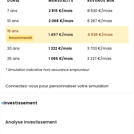
DURÉE
MENSUALITÉ
REVENUS MIN.
7 ans
2 815 €/mois
8 530 €/mois
10 ans
2 068 €/mois
6 267 €/mois
15 ans
1 497 €/mois
4 536 €/mois
Recommandé
20 ans
1 222 €/mois
3 703 €/mois
25 ans
1 065 €/mois
3 227 €/mois
* Simulation indicative hors assurance emprunteur.
Connectez-vous pour personnaliser votre simulation
Investissement
Analyse Investissement