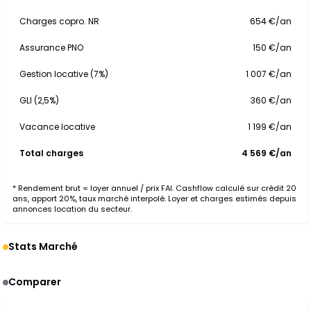
Charges copro. NR
654 €/an
Assurance PNO
150 €/an
Gestion locative (7%)
1 007 €/an
GLI (2,5%)
360 €/an
Vacance locative
1 199 €/an
Total charges
4 569 €/an
* Rendement brut = loyer annuel / prix FAI. Cashflow calculé sur crédit 20
ans, apport 20%, taux marché interpolé. Loyer et charges estimés depuis
annonces location du secteur.
Stats Marché
Comparer