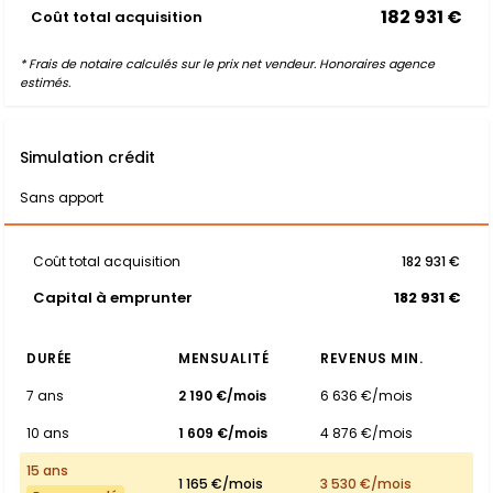
182 931 €
Coût total acquisition
* Frais de notaire calculés sur le prix net vendeur. Honoraires agence
estimés.
Simulation crédit
Sans apport
Coût total acquisition
182 931 €
Capital à emprunter
182 931 €
DURÉE
MENSUALITÉ
REVENUS MIN.
7 ans
2 190 €/mois
6 636 €/mois
10 ans
1 609 €/mois
4 876 €/mois
15 ans
1 165 €/mois
3 530 €/mois