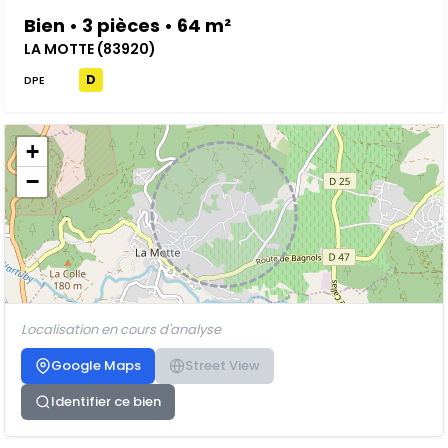
Bien • 3 pièces • 64 m²
LA MOTTE (83920)
D
DPE
+
−
Localisation en cours d'analyse
Google Maps
Street View
Identifier ce bien