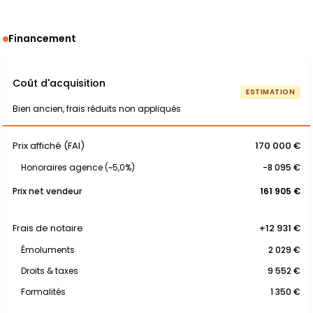
Financement
Coût d'acquisition
ESTIMATION
Bien ancien, frais réduits non appliqués
Prix affiché (FAI)
170 000 €
Honoraires agence (~5,0%)
-8 095 €
Prix net vendeur
161 905 €
Frais de notaire
+12 931 €
Émoluments
2 029 €
Droits & taxes
9 552 €
Formalités
1 350 €