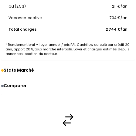
GLI (2,5%)
211 €/an
Vacance locative
704 €/an
Total charges
2 744 €/an
* Rendement brut = loyer annuel / prix FAI. Cashflow calculé sur crédit 20
ans, apport 20%, taux marché interpolé. Loyer et charges estimés depuis
annonces location du secteur.
Stats Marché
Comparer