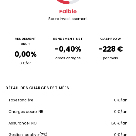
Faible
Score investissement
RENDEMENT
RENDEMENT NET
CASHFLOW
BRUT
-0,40%
-228 €
0,00%
après charges
par mois
0 €/an
DÉTAIL DES CHARGES ESTIMÉES
Taxe foncière
0 €/an
Charges copro. NR
0 €/an
Assurance PNO
150 €/an
Gestion locative (7%)
0 €/an