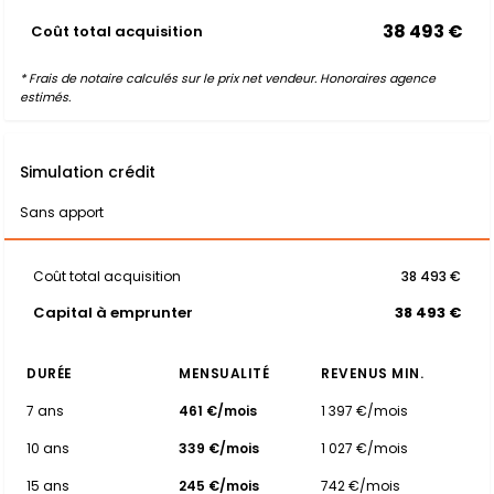
38 493 €
Coût total acquisition
* Frais de notaire calculés sur le prix net vendeur. Honoraires agence
estimés.
Simulation crédit
Sans apport
Coût total acquisition
38 493 €
Capital à emprunter
38 493 €
DURÉE
MENSUALITÉ
REVENUS MIN.
7 ans
461 €/mois
1 397 €/mois
10 ans
339 €/mois
1 027 €/mois
15 ans
245 €/mois
742 €/mois