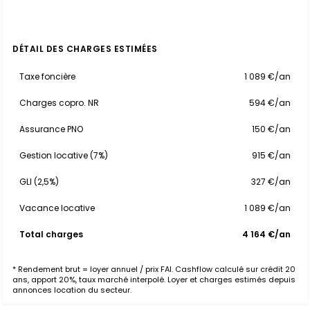
DÉTAIL DES CHARGES ESTIMÉES
Taxe foncière
1 089 €/an
Charges copro. NR
594 €/an
Assurance PNO
150 €/an
Gestion locative (7%)
915 €/an
GLI (2,5%)
327 €/an
Vacance locative
1 089 €/an
Total charges
4 164 €/an
* Rendement brut = loyer annuel / prix FAI. Cashflow calculé sur crédit 20
ans, apport 20%, taux marché interpolé. Loyer et charges estimés depuis
annonces location du secteur.