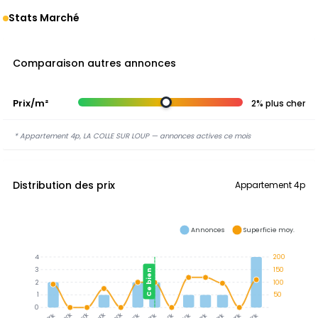
Stats Marché
Comparaison autres annonces
Prix/m²
2% plus cher
* Appartement 4p, LA COLLE SUR LOUP — annonces actives ce mois
Distribution des prix
Appartement 4p
Annonces
Superficie moy.
4
200
3
150
Ce bien
2
100
1
50
0