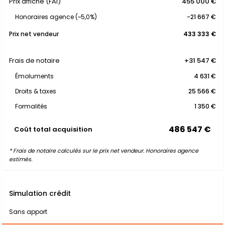
Prix affiché (FAI)
455 000 €
Honoraires agence (~5,0%)
-21 667 €
Prix net vendeur
433 333 €
Frais de notaire
+31 547 €
Émoluments
4 631 €
Droits & taxes
25 566 €
Formalités
1 350 €
486 547 €
Coût total acquisition
* Frais de notaire calculés sur le prix net vendeur. Honoraires agence
estimés.
Simulation crédit
Sans apport