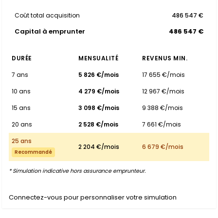
Coût total acquisition
486 547 €
Capital à emprunter
486 547 €
DURÉE
MENSUALITÉ
REVENUS MIN.
7 ans
5 826 €/mois
17 655 €/mois
10 ans
4 279 €/mois
12 967 €/mois
15 ans
3 098 €/mois
9 388 €/mois
20 ans
2 528 €/mois
7 661 €/mois
25 ans
2 204 €/mois
6 679 €/mois
Recommandé
* Simulation indicative hors assurance emprunteur.
Connectez-vous pour personnaliser votre simulation