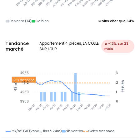
300-330k
330-360k
360-390k
390-420k
420-450k
450-480k
480-510k
510-540k
540-570k
570-600k
600-630k
630-660k
270-300k
En vente (14)
Ce bien
Moins cher que 64%
Tendance
Appartement 4 pièces, LA COLLE
↘ -13% sur 23
marché
SUR LOUP
mois
4965
3
Prix annonce
Ventes
4612
2
€/m²
4259
1
3906
0
Sep 24
Fév 25
Avr 25
Jun 25
Aoû 25
Oct 25
Déc 25
Fév 26
Avr 26
Jun 26
Aoû 26
Mar 24
Prix/m² FAI (vendu, lissé 24m)
Nb ventes
Cette annonce