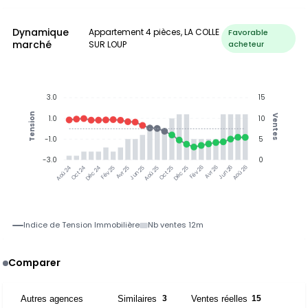
Dynamique
Appartement 4 pièces, LA COLLE
Favorable
marché
SUR LOUP
acheteur
3.0
15
Tension
Ventes
1.0
10
-1.0
5
-3.0
0
Oct 24
Déc 24
Fév 25
Avr 25
Jun 25
Aoû 25
Oct 25
Déc 25
Fév 26
Avr 26
Jun 26
Aoû 26
Aoû 24
Indice de Tension Immobilière
Nb ventes 12m
Comparer
Autres agences
Similaires
Ventes réelles
2
3
15