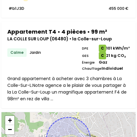
#b1J3D
455 000 €
Appartement T4 • 4 pièces • 99 m²
LA COLLE SUR LOUP (06480) • la Colle-sur-Loup
101 kWh/m²
C
DPE
Calme
Jardin
21 kg CO₂
C
GES
Gaz
Énergie
Individuel
Chauffage
Grand appartement à acheter avec 3 chambres à La
Colle-Sur-L.Notre agence a le plaisir de vous partager à
la La Colle-Sur-Loup un magnifique appartement F4 de
98m² en rez de villa ...
+
−