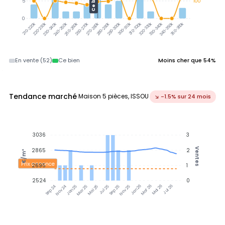
Ce bien
5
100
0
300-310k
310-320k
320-330k
330-340k
340-350k
350-360k
220-230k
230-240k
240-250k
250-260k
260-270k
270-280k
280-290k
290-300k
210-220k
En vente (52)
Ce bien
Moins cher que 54%
Tendance marché
Maison 5 pièces, ISSOU
↘ -1.5% sur 24 mois
3036
3
Ventes
2865
2
€/m²
Prix annonce
2695
1
2524
0
Nov 24
Jan 25
Mar 25
Mai 25
Jul 25
Sep 25
Nov 25
Jan 26
Mar 26
Mai 26
Jul 26
Sep 24