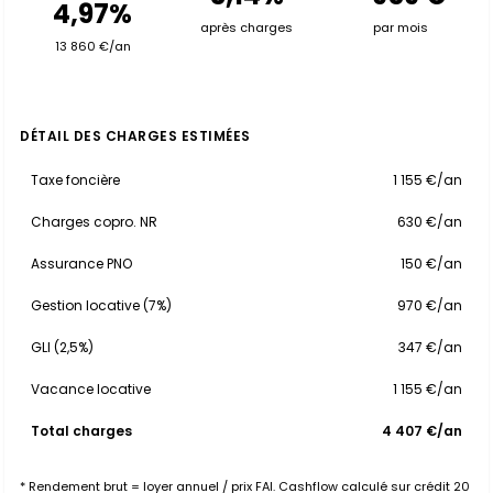
4,97%
après charges
par mois
13 860 €/an
DÉTAIL DES CHARGES ESTIMÉES
Taxe foncière
1 155 €/an
Charges copro. NR
630 €/an
Assurance PNO
150 €/an
Gestion locative (7%)
970 €/an
GLI (2,5%)
347 €/an
Vacance locative
1 155 €/an
Total charges
4 407 €/an
* Rendement brut = loyer annuel / prix FAI. Cashflow calculé sur crédit 20