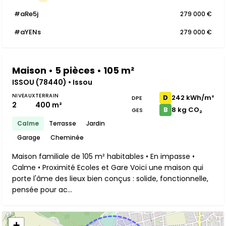
#aRe5j
279 000 €
#aYENs
279 000 €
Maison • 5 pièces • 105 m²
ISSOU (78440) • Issou
NIVEAUX
TERRAIN
242 kWh/m²
D
DPE
2
400 m²
8 kg CO₂
B
GES
Calme
Terrasse
Jardin
Garage
Cheminée
Maison familiale de 105 m² habitables • En impasse •
Calme • Proximité Ecoles et Gare Voici une maison qui
porte l'âme des lieux bien conçus : solide, fonctionnelle,
pensée pour ac...
+