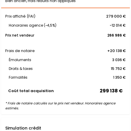
Bien ancien, frais réduits non appliqués
Prix affiché (FAI)
279 000 €
Honoraires agence (~4,5%)
-12 014 €
Prix net vendeur
266 986 €
Frais de notaire
+20 138 €
Émoluments
3 036 €
Droits & taxes
15 752 €
Formalités
1 350 €
299 138 €
Coût total acquisition
* Frais de notaire calculés sur le prix net vendeur. Honoraires agence
estimés.
Simulation crédit