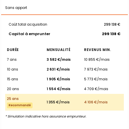
Sans apport
Coût total acquisition
299 138 €
Capital à emprunter
299 138 €
DURÉE
MENSUALITÉ
REVENUS MIN.
7 ans
3 582 €/mois
10 855 €/mois
10 ans
2 631 €/mois
7 973 €/mois
15 ans
1 905 €/mois
5 773 €/mois
20 ans
1 554 €/mois
4 709 €/mois
25 ans
1 355 €/mois
4 106 €/mois
Recommandé
* Simulation indicative hors assurance emprunteur.