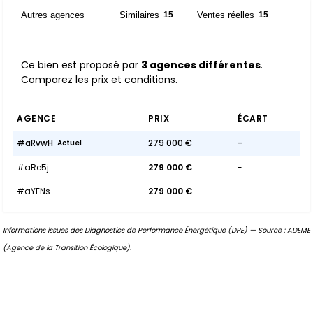
Autres agences
Similaires
Ventes réelles
3
15
15
Ce bien est proposé par
3 agences différentes
.
Comparez les prix et conditions.
AGENCE
PRIX
ÉCART
#aRvwH
279 000 €
-
Actuel
#aRe5j
279 000 €
-
#aYENs
279 000 €
-
Informations issues des Diagnostics de Performance Énergétique (DPE) — Source : ADEME
(Agence de la Transition Écologique).