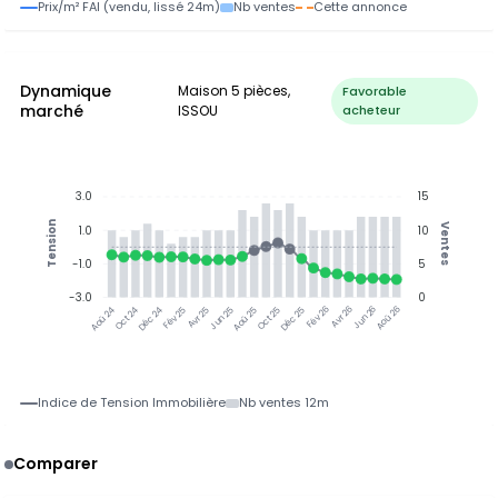
Prix/m² FAI (vendu, lissé 24m)
Nb ventes
Cette annonce
Dynamique
Maison 5 pièces,
Favorable
marché
ISSOU
acheteur
3.0
15
Tension
Ventes
1.0
10
-1.0
5
-3.0
0
Oct 24
Déc 24
Fév 25
Avr 25
Jun 25
Aoû 25
Oct 25
Déc 25
Fév 26
Avr 26
Jun 26
Aoû 26
Aoû 24
Indice de Tension Immobilière
Nb ventes 12m
Comparer