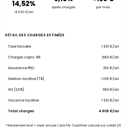
14,52%
après charges
par mois
14 520 €/an
DÉTAIL DES CHARGES ESTIMÉES
Taxe foncière
1 210 €/an
Charges copro. NR
660 €/an
Assurance PNO
150 €/an
Gestion locative (7%)
1 016 €/an
GLI (2,5%)
363 €/an
Vacance locative
1 210 €/an
Total charges
4 609 €/an
* Rendement brut = loyer annuel / prix FAI. Cashflow calculé sur crédit 20