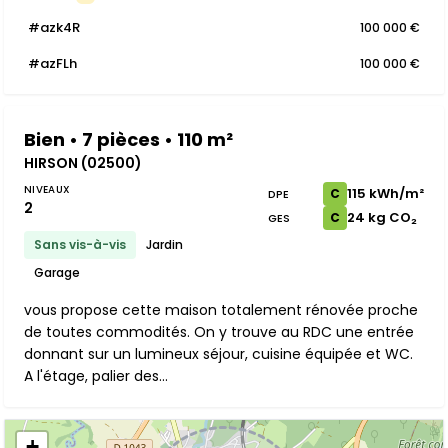
#azk4R
100 000 €
#azFLh
100 000 €
Bien • 7 pièces • 110 m²
HIRSON (02500)
NIVEAUX
115 kWh/m²
C
DPE
2
24 kg CO₂
C
GES
Sans vis-à-vis
Jardin
Garage
vous propose cette maison totalement rénovée proche
de toutes commodités. On y trouve au RDC une entrée
donnant sur un lumineux séjour, cuisine équipée et WC.
A l'étage, palier des...
+