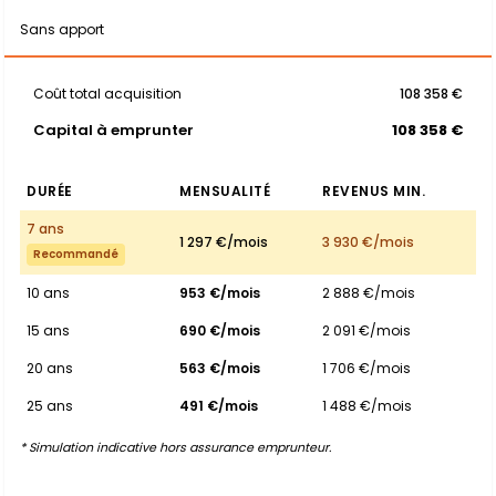
Sans apport
Coût total acquisition
108 358 €
Capital à emprunter
108 358 €
DURÉE
MENSUALITÉ
REVENUS MIN.
7 ans
1 297 €/mois
3 930 €/mois
Recommandé
10 ans
953 €/mois
2 888 €/mois
15 ans
690 €/mois
2 091 €/mois
20 ans
563 €/mois
1 706 €/mois
25 ans
491 €/mois
1 488 €/mois
* Simulation indicative hors assurance emprunteur.