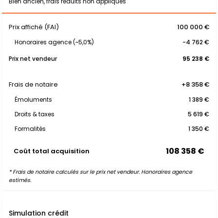
Bien ancien, frais réduits non appliqués
Prix affiché (FAI)
100 000 €
Honoraires agence (~5,0%)
-4 762 €
Prix net vendeur
95 238 €
Frais de notaire
+8 358 €
Émoluments
1 389 €
Droits & taxes
5 619 €
Formalités
1 350 €
108 358 €
Coût total acquisition
* Frais de notaire calculés sur le prix net vendeur. Honoraires agence
estimés.
Simulation crédit