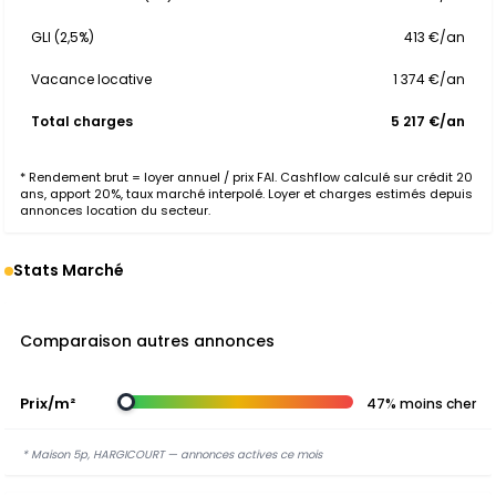
GLI (2,5%)
413 €/an
Vacance locative
1 374 €/an
Total charges
5 217 €/an
* Rendement brut = loyer annuel / prix FAI. Cashflow calculé sur crédit 20
ans, apport 20%, taux marché interpolé. Loyer et charges estimés depuis
annonces location du secteur.
Stats Marché
Comparaison autres annonces
Prix/m²
47% moins cher
* Maison 5p, HARGICOURT — annonces actives ce mois