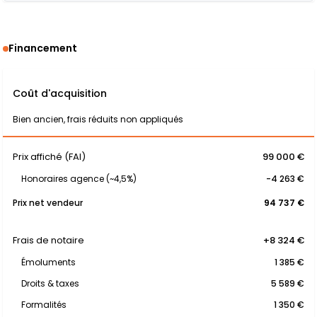
Financement
Coût d'acquisition
Bien ancien, frais réduits non appliqués
Prix affiché (FAI)
99 000 €
Honoraires agence (~4,5%)
-4 263 €
Prix net vendeur
94 737 €
Frais de notaire
+8 324 €
Émoluments
1 385 €
Droits & taxes
5 589 €
Formalités
1 350 €