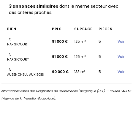
3 annonces similaires
dans le même secteur avec
des critères proches.
BIEN
PRIX
SURFACE
PIÈCES
T5
91 000 €
125 m²
5
Voir
HARGICOURT
T5
91 000 €
125 m²
5
Voir
HARGICOURT
T5
90 000 €
133 m²
5
Voir
AUBENCHEUL AUX BOIS
Informations issues des Diagnostics de Performance Énergétique (DPE) — Source : ADEME
(Agence de la Transition Écologique).