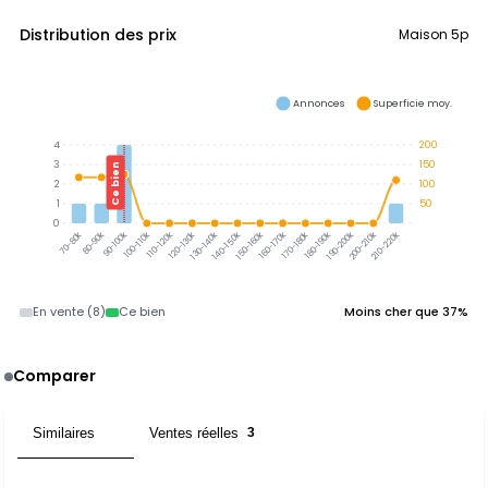
Distribution des prix
Maison 5p
Annonces
Superficie moy.
4
200
3
150
Ce bien
2
100
1
50
0
80-90k
90-100k
100-110k
110-120k
120-130k
130-140k
140-150k
150-160k
160-170k
170-180k
180-190k
190-200k
200-210k
210-220k
70-80k
En vente (8)
Ce bien
Moins cher que 37%
Comparer
Similaires
Ventes réelles
3
3