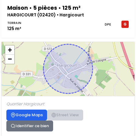
Maison • 5 pièces • 125 m²
HARGICOURT (02420) • Hargicourt
TERRAIN
G
DPE
125 m²
+
−
Quartier Hargicourt
Google Maps
Street View
Identifier ce bien