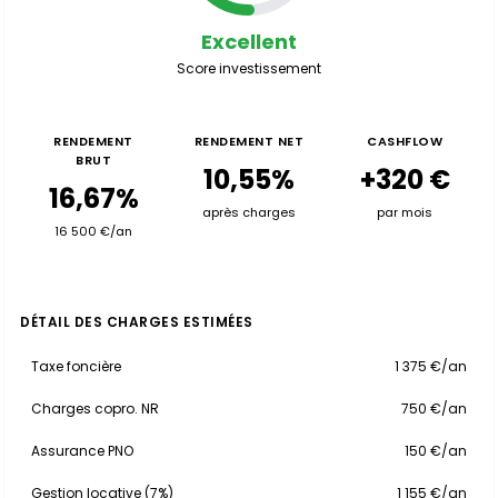
Excellent
Score investissement
RENDEMENT
RENDEMENT NET
CASHFLOW
BRUT
10,55%
+320 €
16,67%
après charges
par mois
16 500 €/an
DÉTAIL DES CHARGES ESTIMÉES
Taxe foncière
1 375 €/an
Charges copro. NR
750 €/an
Assurance PNO
150 €/an
Gestion locative (7%)
1 155 €/an