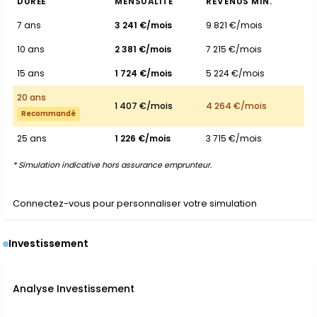
DURÉE
MENSUALITÉ
REVENUS MIN.
7 ans
3 241 €/mois
9 821 €/mois
10 ans
2 381 €/mois
7 215 €/mois
15 ans
1 724 €/mois
5 224 €/mois
20 ans
1 407 €/mois
4 264 €/mois
Recommandé
25 ans
1 226 €/mois
3 715 €/mois
* Simulation indicative hors assurance emprunteur.
Connectez-vous pour personnaliser votre simulation
Investissement
Analyse Investissement