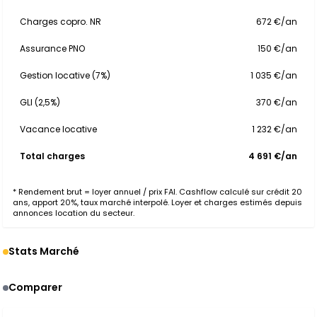
Charges copro. NR
672 €/an
Assurance PNO
150 €/an
Gestion locative (7%)
1 035 €/an
GLI (2,5%)
370 €/an
Vacance locative
1 232 €/an
Total charges
4 691 €/an
* Rendement brut = loyer annuel / prix FAI. Cashflow calculé sur crédit 20
ans, apport 20%, taux marché interpolé. Loyer et charges estimés depuis
annonces location du secteur.
Stats Marché
Comparer