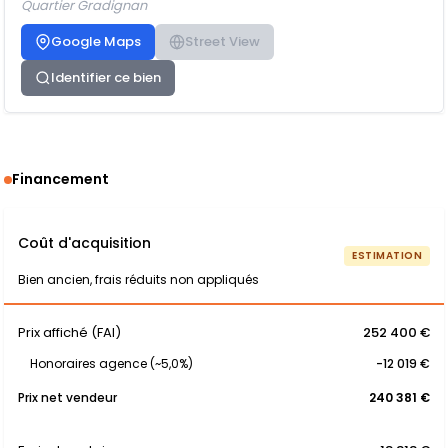
Quartier Gradignan
Google Maps
Street View
Identifier ce bien
Financement
Coût d'acquisition
ESTIMATION
Bien ancien, frais réduits non appliqués
Prix affiché (FAI)
252 400 €
Honoraires agence (~5,0%)
-12 019 €
Prix net vendeur
240 381 €