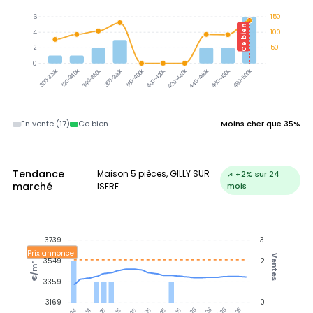
6
150
Ce bien
4
100
2
50
0
320-340k
340-360k
360-380k
380-400k
400-420k
420-440k
440-460k
460-480k
480-500k
300-320k
En vente (17)
Ce bien
Moins cher que 35%
Tendance
Maison 5 pièces, GILLY SUR
↗ +2% sur 24
marché
ISERE
mois
3739
3
Prix annonce
Ventes
3549
2
€/m²
3359
1
3169
0