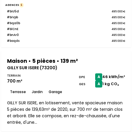
AGENCES
6
#biU5d
495 000 €
#biVpb
495 000 €
#bqa0b
495 000 €
#blCnE
495 000 €
#bnAr0
495 000 €
#boqds
495 000 €
Maison • 5 pièces • 139 m²
GILLY SUR ISERE (73200)
TERRAIN
46 kWh/m²
A
DPE
700 m²
1 kg CO₂
A
GES
Terrasse
Jardin
Garage
GILLY SUR ISERE, en lotissement, vente spacieuse maison
5 pièces de 139,63m² de 2020, sur 700 m² de terrain clos
et arboré. Elle se compose, en rez-de-chaussée, d'une
entrée, d'une...