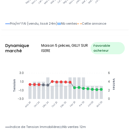
Jan 25
Jul 25
Jan 26
Jul 26
Nov 24
Mar 25
Mai 25
Sep 25
Nov 25
Mar 26
Mai 26
Sep 24
Prix/m² FAI (vendu, lissé 24m)
Nb ventes
Cette annonce
Dynamique
Maison 5 pièces, GILLY SUR
Favorable
marché
ISERE
acheteur
3.0
6
Ventes
Tension
1.0
4
-1.0
2
-3.0
0
Jun 26
Oct 24
Déc 24
Oct 25
Déc 25
Fév 26
Avr 26
Aoû 26
Aoû 24
Indice de Tension Immobilière
Nb ventes 12m