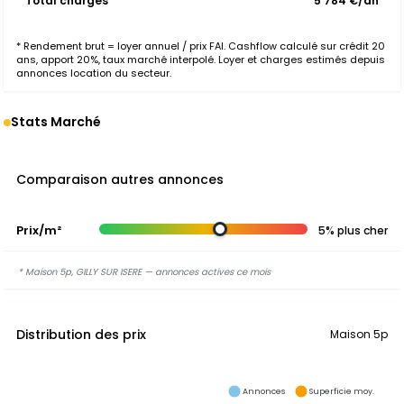
Total charges
5 784 €/an
* Rendement brut = loyer annuel / prix FAI. Cashflow calculé sur crédit 20
ans, apport 20%, taux marché interpolé. Loyer et charges estimés depuis
annonces location du secteur.
Stats Marché
Comparaison autres annonces
Prix/m²
5% plus cher
* Maison 5p, GILLY SUR ISERE — annonces actives ce mois
Distribution des prix
Maison 5p
Annonces
Superficie moy.