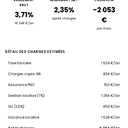
RENDEMENT
RENDEMENT NET
CASHFLOW
BRUT
2,35%
-2 053
3,71%
€
après charges
18 348 €/an
par mois
DÉTAIL DES CHARGES ESTIMÉES
Taxe foncière
1 529 €/an
Charges copro. NR
834 €/an
Assurance PNO
150 €/an
Gestion locative (7%)
1 284 €/an
GLI (2,5%)
459 €/an
Vacance locative
1 528 €/an