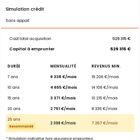
Simulation crédit
Sans apport
Coût total acquisition
529 315 €
Capital à emprunter
529 315 €
DURÉE
MENSUALITÉ
REVENUS MIN.
7 ans
6 338 €/mois
19 206 €/mois
10 ans
4 655 €/mois
14 106 €/mois
15 ans
3 371 €/mois
10 215 €/mois
20 ans
2 751 €/mois
8 336 €/mois
25 ans
2 398 €/mois
7 267 €/mois
Recommandé
* Simulation indicative hors assurance emprunteur.