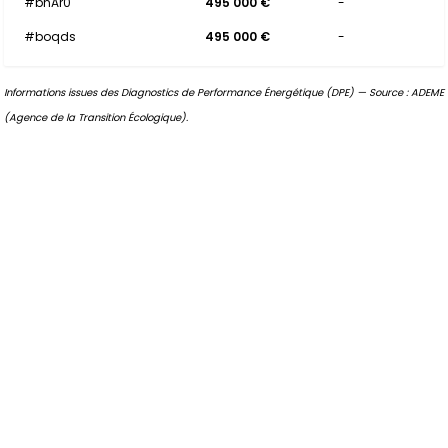
#bnAr0
495 000 €
-
#boqds
495 000 €
-
Informations issues des Diagnostics de Performance Énergétique (DPE) — Source : ADEME
(Agence de la Transition Écologique).