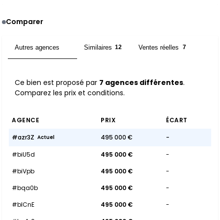
Comparer
Autres agences
Similaires
Ventes réelles
7
12
7
Ce bien est proposé par
7 agences différentes
.
Comparez les prix et conditions.
AGENCE
PRIX
ÉCART
#azr3Z
495 000 €
-
Actuel
#biU5d
495 000 €
-
#biVpb
495 000 €
-
#bqa0b
495 000 €
-
#blCnE
495 000 €
-