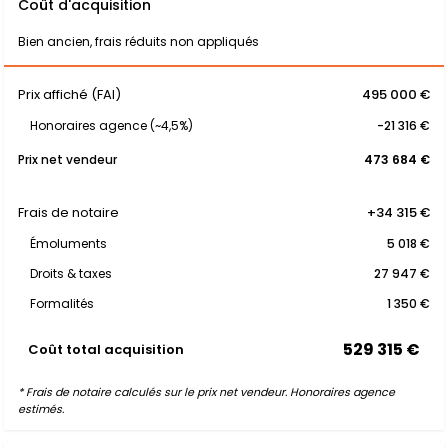
Coût d'acquisition
Bien ancien, frais réduits non appliqués
Prix affiché (FAI)
495 000 €
Honoraires agence (~4,5%)
-21 316 €
Prix net vendeur
473 684 €
Frais de notaire
+34 315 €
Émoluments
5 018 €
Droits & taxes
27 947 €
Formalités
1 350 €
529 315 €
Coût total acquisition
* Frais de notaire calculés sur le prix net vendeur. Honoraires agence
estimés.