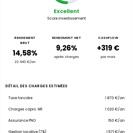
Excellent
Score investissement
RENDEMENT
RENDEMENT NET
CASHFLOW
BRUT
9,26%
+319 €
14,58%
après charges
par mois
22 440 €/an
DÉTAIL DES CHARGES ESTIMÉES
Taxe foncière
1 870 €/an
Charges copro. NR
1 020 €/an
Assurance PNO
150 €/an
Gestion locative (7%)
1 571 €/an