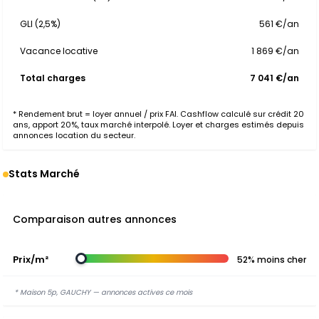
GLI (2,5%)
561 €/an
Vacance locative
1 869 €/an
Total charges
7 041 €/an
* Rendement brut = loyer annuel / prix FAI. Cashflow calculé sur crédit 20
ans, apport 20%, taux marché interpolé. Loyer et charges estimés depuis
annonces location du secteur.
Stats Marché
Comparaison autres annonces
Prix/m²
52% moins cher
* Maison 5p, GAUCHY — annonces actives ce mois