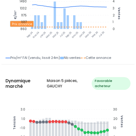
1490
4
1332
3
Ventes
€/m²
1175
2
1017
1
Prix annonce
860
0
Nov 24
Jan 25
Mar 25
Mai 25
Jul 25
Sep 25
Nov 25
Jan 26
Mar 26
Mai 26
Jul 26
Sep 24
Prix/m² FAI (vendu, lissé 24m)
Nb ventes
Cette annonce
Dynamique
Maison 5 pièces,
Favorable
marché
GAUCHY
acheteur
3.0
30
Ventes
Tension
1.0
20
-1.0
10