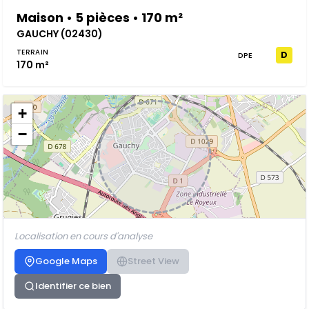
Maison • 5 pièces • 170 m²
GAUCHY (02430)
TERRAIN
D
DPE
170 m²
+
−
Localisation en cours d'analyse
Google Maps
Street View
Identifier ce bien