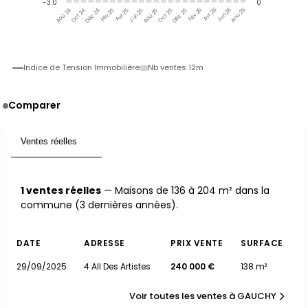
-3.0
0
Oct 24
Déc 24
Fév 25
Avr 25
Jun 25
Aoû 25
Oct 25
Déc 25
Fév 26
Avr 26
Jun 26
Aoû 26
Aoû 24
Indice de Tension Immobilière
Nb ventes 12m
Comparer
Ventes réelles
1
1 ventes réelles
— Maisons de 136 à 204 m² dans la
commune (3 dernières années).
DATE
ADRESSE
PRIX VENTE
SURFACE
29/09/2025
4 All Des Artistes
240 000 €
138 m²
Voir toutes les ventes à GAUCHY