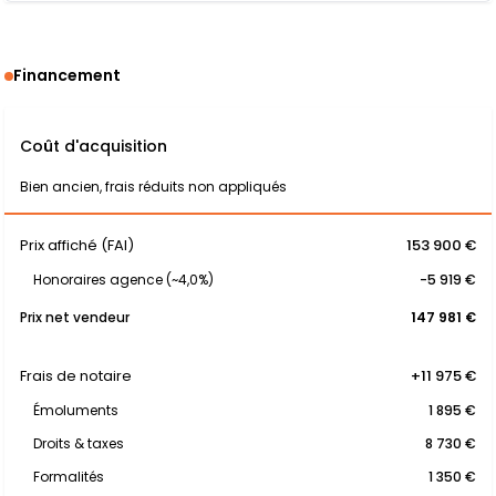
Financement
Coût d'acquisition
Bien ancien, frais réduits non appliqués
Prix affiché (FAI)
153 900 €
Honoraires agence (~4,0%)
-5 919 €
Prix net vendeur
147 981 €
Frais de notaire
+11 975 €
Émoluments
1 895 €
Droits & taxes
8 730 €
Formalités
1 350 €