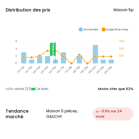
Distribution des prix
Maison 5p
Annonces
Superficie moy.
6
300
Ce bien
4
200
2
100
0
120-130k
130-140k
140-150k
150-160k
160-170k
170-180k
180-190k
190-200k
200-210k
210-220k
220-230k
110-120k
En vente (21)
Ce bien
Moins cher que 62%
Tendance
Maison 5 pièces,
↘ -3.5% sur 24
marché
GAUCHY
mois