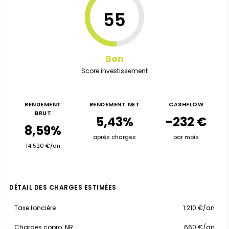
55
Bon
Score investissement
RENDEMENT
RENDEMENT NET
CASHFLOW
BRUT
5,43%
-232 €
8,59%
après charges
par mois
14 520 €/an
DÉTAIL DES CHARGES ESTIMÉES
Taxe foncière
1 210 €/an
Charges copro. NR
660 €/an