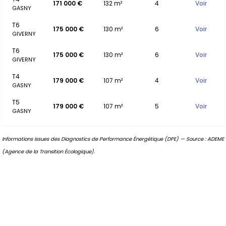
171 000 €
132 m²
4
Voir
GASNY
T6
175 000 €
130 m²
6
Voir
GIVERNY
T6
175 000 €
130 m²
6
Voir
GIVERNY
T4
179 000 €
107 m²
4
Voir
GASNY
T5
179 000 €
107 m²
5
Voir
GASNY
Informations issues des Diagnostics de Performance Énergétique (DPE) — Source : ADEME
(Agence de la Transition Écologique).