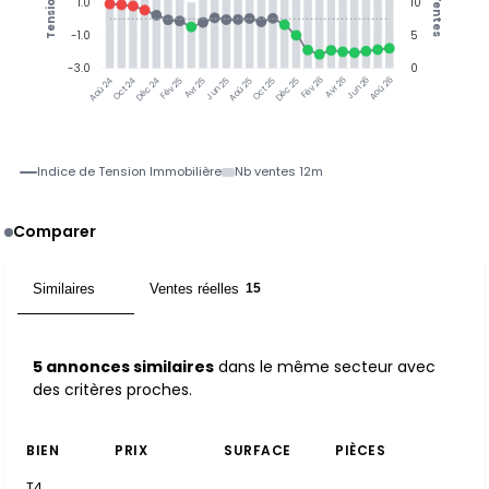
Tension
Ventes
1.0
10
-1.0
5
-3.0
0
Oct 24
Déc 24
Fév 25
Avr 25
Jun 25
Aoû 25
Oct 25
Déc 25
Fév 26
Avr 26
Jun 26
Aoû 26
Aoû 24
Indice de Tension Immobilière
Nb ventes 12m
Comparer
Similaires
Ventes réelles
5
15
5 annonces similaires
dans le même secteur avec
des critères proches.
BIEN
PRIX
SURFACE
PIÈCES
T4