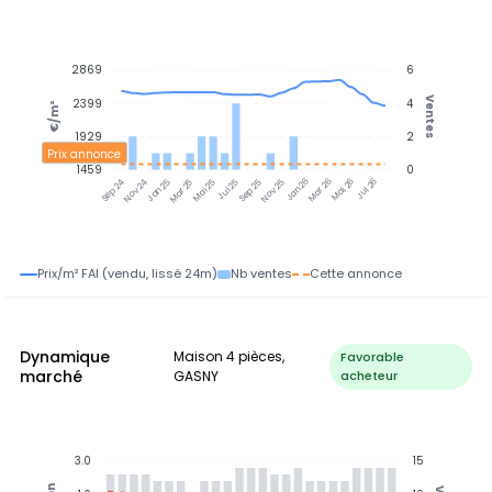
2869
6
Ventes
2399
4
€/m²
1929
2
Prix annonce
1459
0
Nov 24
Jan 25
Mar 25
Mai 25
Jul 25
Sep 25
Nov 25
Jan 26
Mar 26
Mai 26
Jul 26
Sep 24
Prix/m² FAI (vendu, lissé 24m)
Nb ventes
Cette annonce
Dynamique
Maison 4 pièces,
Favorable
marché
GASNY
acheteur
3.0
15