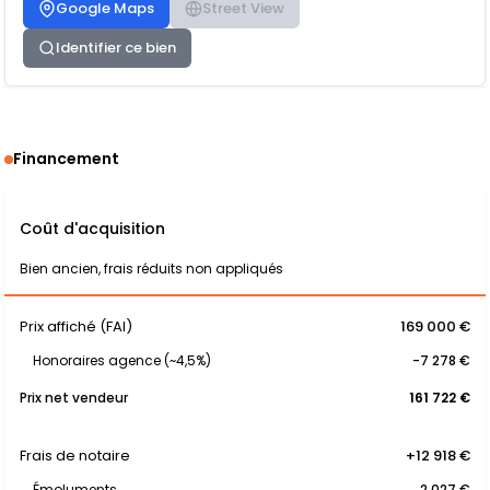
Google Maps
Street View
Identifier ce bien
Financement
Coût d'acquisition
Bien ancien, frais réduits non appliqués
Prix affiché (FAI)
169 000 €
Honoraires agence (~4,5%)
-7 278 €
Prix net vendeur
161 722 €
Frais de notaire
+12 918 €
Émoluments
2 027 €