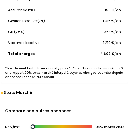
Assurance PNO
150 €/an
Gestion locative (7%)
1 016 €/an
GLI (2,5%)
363 €/an
Vacance locative
1 210 €/an
Total charges
4 609 €/an
* Rendement brut = loyer annuel / prix FAI. Cashflow calculé sur crédit 20
ans, apport 20%, taux marché interpolé. Loyer et charges estimés depuis
annonces location du secteur.
Stats Marché
Comparaison autres annonces
Prix/m²
36% moins cher