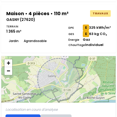
Maison • 4 pièces • 110 m²
TRAVAUX
GASNY (27620)
TERRAIN
325 kWh/m²
E
DPE
1 365 m²
63 kg CO₂
E
GES
Gaz
Énergie
Jardin
Agrandissable
Individuel
Chauffage
+
−
Localisation en cours d'analyse