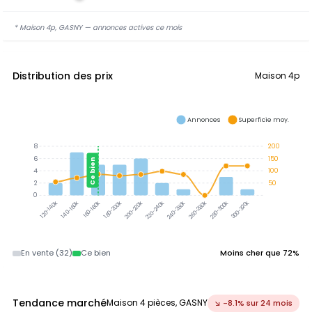
* Maison 4p, GASNY — annonces actives ce mois
Distribution des prix
Maison 4p
Annonces
Superficie moy.
8
200
6
150
Ce bien
4
100
2
50
0
300-320k
140-160k
160-180k
180-200k
200-220k
220-240k
240-260k
260-280k
280-300k
120-140k
En vente (32)
Ce bien
Moins cher que 72%
Tendance marché
Maison 4 pièces, GASNY
↘ -8.1% sur 24 mois