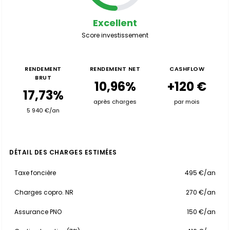
Excellent
Score investissement
RENDEMENT
RENDEMENT NET
CASHFLOW
BRUT
10,96%
+120 €
17,73%
après charges
par mois
5 940 €/an
DÉTAIL DES CHARGES ESTIMÉES
Taxe foncière
495 €/an
Charges copro. NR
270 €/an
Assurance PNO
150 €/an