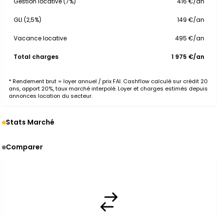
Gestion locative (7%)
416 €/an
GLI (2,5%)
149 €/an
Vacance locative
495 €/an
Total charges
1 975 €/an
* Rendement brut = loyer annuel / prix FAI. Cashflow calculé sur crédit 20
ans, apport 20%, taux marché interpolé. Loyer et charges estimés depuis
annonces location du secteur.
Stats Marché
Comparer