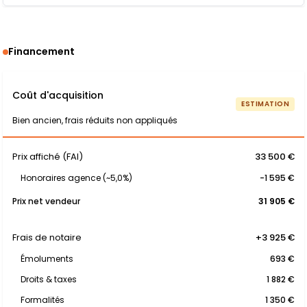
Financement
Coût d'acquisition
ESTIMATION
Bien ancien, frais réduits non appliqués
Prix affiché (FAI)
33 500 €
Honoraires agence (~5,0%)
-1 595 €
Prix net vendeur
31 905 €
Frais de notaire
+3 925 €
Émoluments
693 €
Droits & taxes
1 882 €
Formalités
1 350 €