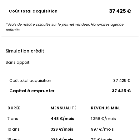
37 425 €
Coût total acquisition
* Frais de notaire calculés sur le prix net vendeur. Honoraires agence
estimés.
Simulation crédit
Sans apport
Coût total acquisition
37 425 €
Capital à emprunter
37 425 €
DURÉE
MENSUALITÉ
REVENUS MIN.
7 ans
448 €/mois
1 358 €/mois
10 ans
329 €/mois
997 €/mois
15 ans
238 €/mois
721 €/mois