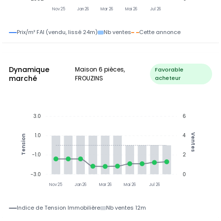
Nov 25
Jan 26
Mar 26
Mai 26
Jul 26
Prix/m² FAI (vendu, lissé 24m)
Nb ventes
Cette annonce
Dynamique
Maison 6 pièces,
Favorable
marché
FROUZINS
acheteur
3.0
6
1.0
4
Ventes
Tension
-1.0
2
-3.0
0
Nov 25
Jan 26
Mar 26
Mai 26
Jul 26
Indice de Tension Immobilière
Nb ventes 12m