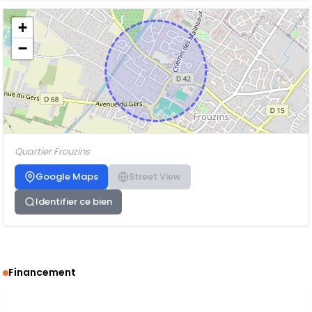
+
−
Quartier Frouzins
Google Maps
Street View
Identifier ce bien
Financement