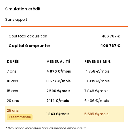
Simulation crédit
Sans apport
Coût total acquisition
406 767 €
Capital à emprunter
406 767 €
DURÉE
MENSUALITÉ
REVENUS MIN.
7 ans
4 870 €/mois
14 758 €/mois
10 ans
3 577 €/mois
10 839 €/mois
15 ans
2 590 €/mois
7 848 €/mois
20 ans
2 114 €/mois
6 406 €/mois
25 ans
1 843 €/mois
5 585 €/mois
Recommandé
* Simulation indicative hors assurance emprunteur.