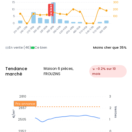
15
300
Ce bien
10
200
5
100
0
300-330k
330-360k
360-390k
390-420k
210-240k
240-270k
270-300k
420-450k
450-480k
480-510k
510-540k
540-570k
570-600k
600-630k
En vente (46)
Ce bien
Moins cher que 35%
Tendance
Maison 6 pièces,
↘ -0.2% sur 10
marché
FROUZINS
mois
2810
3
Prix annonce
2657
2
Ventes
€/m²
2505
1
2352
0