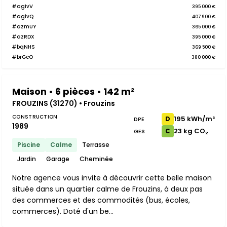
#agivV
395 000 €
#agivQ
407 900 €
#azmUY
365 000 €
#azRDX
395 000 €
#bqNHS
369 500 €
#brGcO
380 000 €
Maison • 6 pièces • 142 m²
FROUZINS (31270) • Frouzins
CONSTRUCTION
195 kWh/m²
D
DPE
1989
23 kg CO₂
C
GES
Piscine
Calme
Terrasse
Jardin
Garage
Cheminée
Notre agence vous invite à découvrir cette belle maison
située dans un quartier calme de Frouzins, à deux pas
des commerces et des commodités (bus, écoles,
commerces). Doté d'un be...