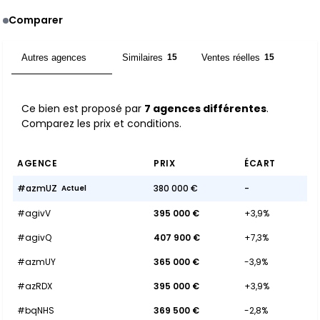
Comparer
Autres agences
Similaires
Ventes réelles
7
15
15
Ce bien est proposé par
7 agences différentes
.
Comparez les prix et conditions.
AGENCE
PRIX
ÉCART
#azmUZ
380 000 €
-
Actuel
#agivV
395 000 €
+3,9%
#agivQ
407 900 €
+7,3%
#azmUY
365 000 €
-3,9%
#azRDX
395 000 €
+3,9%
#bqNHS
369 500 €
-2,8%