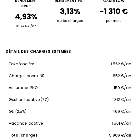
RENDEMENT
RENDEMENT NET
CASHFLOW
BRUT
3,13%
-1 310 €
4,93%
après charges
par mois
18 744 €/an
DÉTAIL DES CHARGES ESTIMÉES
Taxe foncière
1 562 €/an
Charges copro. NR
852 €/an
Assurance PNO
150 €/an
Gestion locative (7%)
1 312 €/an
GLI (2,5%)
469 €/an
Vacance locative
1 561 €/an
Total charges
5 906 €/an