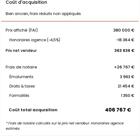
Coût d'acquisition
Bien ancien, frais réduits non appliqués
Prix affiché (FAI)
380 000 €
Honoraires agence (~4,5%)
-16 364 €
Prix net vendeur
363 636 €
Frais de notaire
+26 767 €
Émoluments
3 963 €
Droits & taxes
21 454 €
Formalités
1 350 €
406 767 €
Coût total acquisition
* Frais de notaire calculés sur le prix net vendeur. Honoraires agence
estimés.