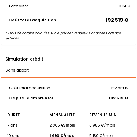
Formalités
1 350 €
192 519 €
Coût total acquisition
* Frais de notaire calculés sur le prix net vendeur. Honoraires agence
estimés.
Simulation crédit
Sans apport
Coût total acquisition
192 519 €
Capital à emprunter
192 519 €
DURÉE
MENSUALITÉ
REVENUS MIN.
7 ans
2 305 €/mois
6 985 €/mois
10 ans
1 693 €/mois
5 130 €/mois