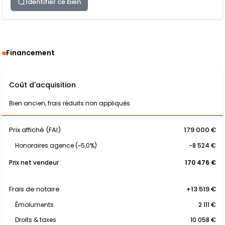
Identifier ce bien
Financement
Coût d'acquisition
Bien ancien, frais réduits non appliqués
Prix affiché (FAI)
179 000 €
Honoraires agence (~5,0%)
-8 524 €
Prix net vendeur
170 476 €
Frais de notaire
+13 519 €
Émoluments
2 111 €
Droits & taxes
10 058 €