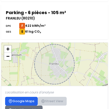
Parking • 6 pièces • 105 m²
FRANLEU (80210)
422 kWh/m²
F
DPE
61 kg CO₂
E
GES
+
−
Localisation en cours d'analyse
Google Maps
Street View