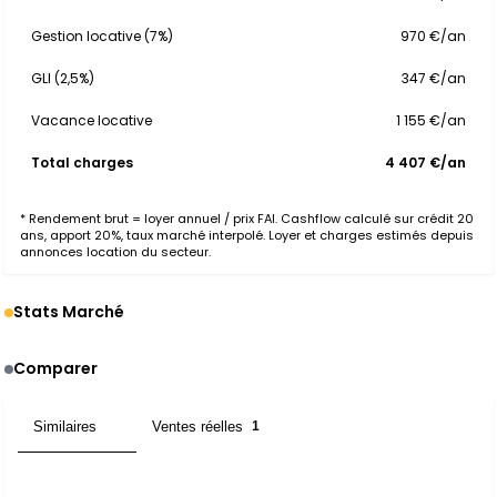
Gestion locative (7%)
970 €/an
GLI (2,5%)
347 €/an
Vacance locative
1 155 €/an
Total charges
4 407 €/an
* Rendement brut = loyer annuel / prix FAI. Cashflow calculé sur crédit 20
ans, apport 20%, taux marché interpolé. Loyer et charges estimés depuis
annonces location du secteur.
Stats Marché
Comparer
Similaires
Ventes réelles
2
1