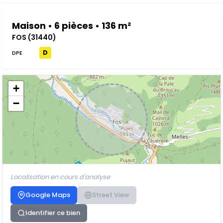
Maison • 6 pièces • 136 m²
FOS (31440)
D
DPE
+
−
Localisation en cours d'analyse
Google Maps
Street View
Identifier ce bien