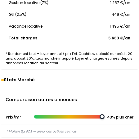
Gestion locative (7%)
1 257 €/an
GLI (2,5%)
449 €/an
Vacance locative
1 495 €/an
Total charges
5 663 €/an
* Rendement brut = loyer annuel / prix FAI. Cashflow calculé sur crédit 20
ans, apport 20%, taux marché interpolé. Loyer et charges estimés depuis
annonces location du secteur.
Stats Marché
Comparaison autres annonces
Prix/m²
43% plus cher
* Maison 6p, FOS — annonces actives ce mois