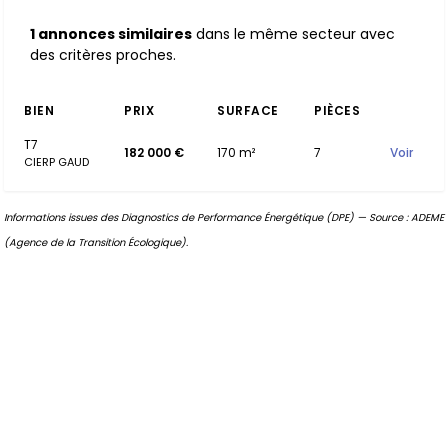
1 annonces similaires
dans le même secteur avec
des critères proches.
BIEN
PRIX
SURFACE
PIÈCES
T7
182 000 €
170 m²
7
Voir
CIERP GAUD
Informations issues des Diagnostics de Performance Énergétique (DPE) — Source : ADEME
(Agence de la Transition Écologique).