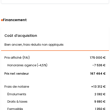
Financement
Coût d'acquisition
Bien ancien, frais réduits non appliqués
Prix affiché (FAI)
175 000 €
Honoraires agence (~4,5%)
-7 536 €
Prix net vendeur
167 464 €
Frais de notaire
+13 312 €
Émoluments
2 082 €
Droits & taxes
9 880 €
Formalités
1 350 €