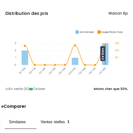
Distribution des prix
Maison 6p
Annonces
Superficie moy.
3
150
Ce bien
2
100
1
50
0
100-110k
110-120k
120-130k
130-140k
140-150k
150-160k
160-170k
170-180k
90-100k
En vente (6)
Ce bien
Moins cher que 50%
Comparer
Similaires
Ventes réelles
1
1