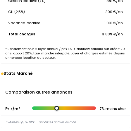
Gestion locative (7%)
841 €/an
GLI (2,5%)
300 €/an
Vacance locative
1 001 €/an
Total charges
3 839 €/an
* Rendement brut = loyer annuel / prix FAI. Cashflow calculé sur crédit 20
ans, apport 20%, taux marché interpolé. Loyer et charges estimés depuis
annonces location du secteur.
Stats Marché
Comparaison autres annonces
Prix/m²
7% moins cher
* Maison 5p, FLEURY — annonces actives ce mois