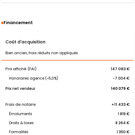
Financement
Coût d'acquisition
Bien ancien, frais réduits non appliqués
Prix affiché (FAI)
147 083 €
Honoraires agence (~5,0%)
-7 004 €
Prix net vendeur
140 079 €
Frais de notaire
+11 433 €
Émoluments
1 819 €
Droits & taxes
8 264 €
Formalités
1 350 €