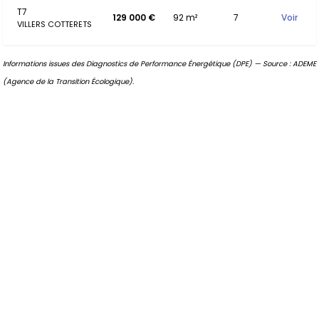
T7
129 000 €
92 m²
7
Voir
VILLERS COTTERETS
Informations issues des Diagnostics de Performance Énergétique (DPE) — Source : ADEME
(Agence de la Transition Écologique).