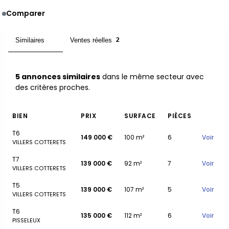
Comparer
Similaires
Ventes réelles
5
2
5 annonces similaires
dans le même secteur avec
des critères proches.
BIEN
PRIX
SURFACE
PIÈCES
T6
149 000 €
100 m²
6
Voir
VILLERS COTTERETS
T7
139 000 €
92 m²
7
Voir
VILLERS COTTERETS
T5
139 000 €
107 m²
5
Voir
VILLERS COTTERETS
T6
135 000 €
112 m²
6
Voir
PISSELEUX