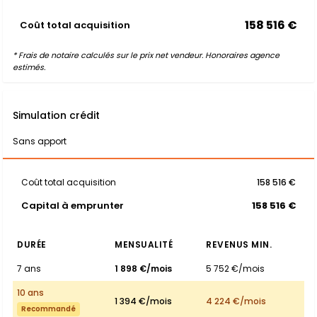
158 516 €
Coût total acquisition
* Frais de notaire calculés sur le prix net vendeur. Honoraires agence
estimés.
Simulation crédit
Sans apport
Coût total acquisition
158 516 €
Capital à emprunter
158 516 €
DURÉE
MENSUALITÉ
REVENUS MIN.
7 ans
1 898 €/mois
5 752 €/mois
10 ans
1 394 €/mois
4 224 €/mois
Recommandé