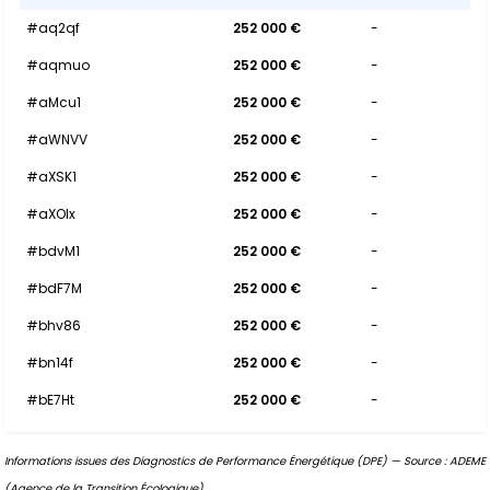
#aq2qf
252 000 €
-
#aqmuo
252 000 €
-
#aMcu1
252 000 €
-
#aWNVV
252 000 €
-
#aXSK1
252 000 €
-
#aXOIx
252 000 €
-
#bdvM1
252 000 €
-
#bdF7M
252 000 €
-
#bhv86
252 000 €
-
#bn14f
252 000 €
-
#bE7Ht
252 000 €
-
Informations issues des Diagnostics de Performance Énergétique (DPE) — Source : ADEME
(Agence de la Transition Écologique).