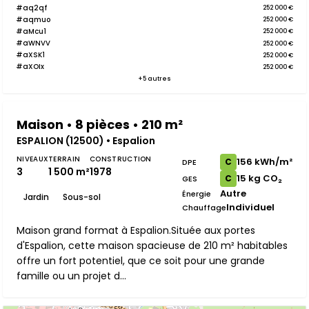
#aq2qf
252 000 €
#aqmuo
252 000 €
#aMcu1
252 000 €
#aWNVV
252 000 €
#aXSK1
252 000 €
#aXOIx
252 000 €
+5 autres
Maison • 8 pièces • 210 m²
ESPALION (12500) • Espalion
NIVEAUX
TERRAIN
CONSTRUCTION
156 kWh/m²
C
DPE
3
1 500 m²
1978
15 kg CO₂
C
GES
Autre
Énergie
Jardin
Sous-sol
Individuel
Chauffage
Maison grand format à Espalion.Située aux portes
d'Espalion, cette maison spacieuse de 210 m² habitables
offre un fort potentiel, que ce soit pour une grande
famille ou un projet d...