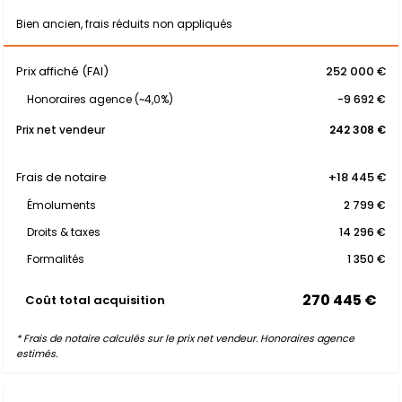
Bien ancien, frais réduits non appliqués
Prix affiché (FAI)
252 000 €
Honoraires agence (~4,0%)
-9 692 €
Prix net vendeur
242 308 €
Frais de notaire
+18 445 €
Émoluments
2 799 €
Droits & taxes
14 296 €
Formalités
1 350 €
270 445 €
Coût total acquisition
* Frais de notaire calculés sur le prix net vendeur. Honoraires agence
estimés.