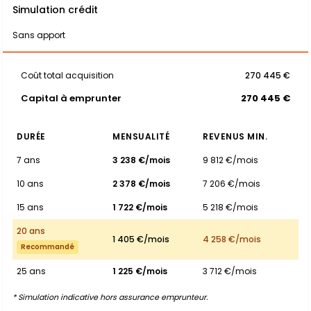
Simulation crédit
Sans apport
Coût total acquisition
270 445 €
Capital à emprunter
270 445 €
DURÉE
MENSUALITÉ
REVENUS MIN.
7 ans
3 238 €/mois
9 812 €/mois
10 ans
2 378 €/mois
7 206 €/mois
15 ans
1 722 €/mois
5 218 €/mois
20 ans
1 405 €/mois
4 258 €/mois
Recommandé
25 ans
1 225 €/mois
3 712 €/mois
* Simulation indicative hors assurance emprunteur.