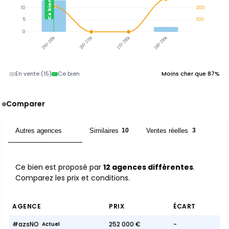
Ce bien
10
200
5
100
0
250-260k
260-270k
270-280k
280-290k
En vente (15)
Ce bien
Moins cher que 87%
Comparer
Autres agences
Similaires
Ventes réelles
12
10
3
Ce bien est proposé par
12 agences différentes
.
Comparez les prix et conditions.
AGENCE
PRIX
ÉCART
#azsNO
252 000 €
-
Actuel