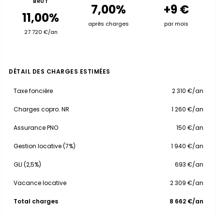
BRUT
7,00%
+9 €
11,00%
après charges
par mois
27 720 €/an
DÉTAIL DES CHARGES ESTIMÉES
Taxe foncière
2 310 €/an
Charges copro. NR
1 260 €/an
Assurance PNO
150 €/an
Gestion locative (7%)
1 940 €/an
GLI (2,5%)
693 €/an
Vacance locative
2 309 €/an
Total charges
8 662 €/an