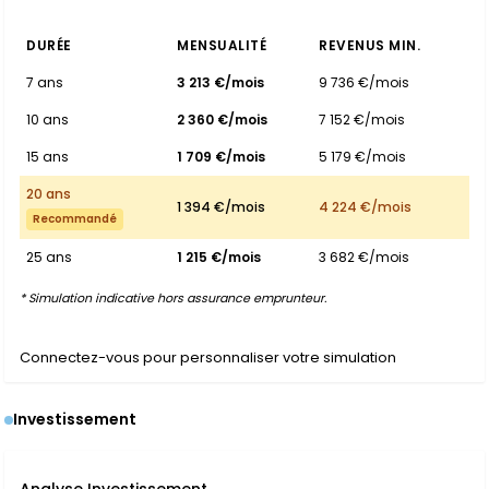
DURÉE
MENSUALITÉ
REVENUS MIN.
7 ans
3 213 €/mois
9 736 €/mois
10 ans
2 360 €/mois
7 152 €/mois
15 ans
1 709 €/mois
5 179 €/mois
20 ans
1 394 €/mois
4 224 €/mois
Recommandé
25 ans
1 215 €/mois
3 682 €/mois
* Simulation indicative hors assurance emprunteur.
Connectez-vous pour personnaliser votre simulation
Investissement