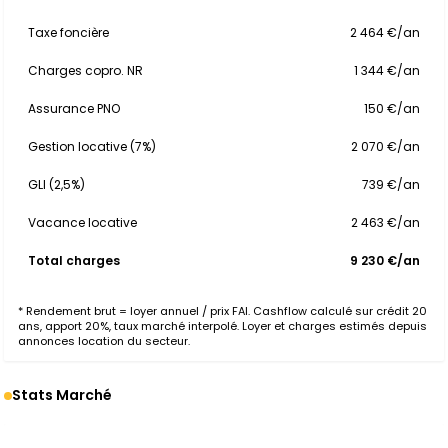
Taxe foncière
2 464 €/an
Charges copro. NR
1 344 €/an
Assurance PNO
150 €/an
Gestion locative (7%)
2 070 €/an
GLI (2,5%)
739 €/an
Vacance locative
2 463 €/an
Total charges
9 230 €/an
* Rendement brut = loyer annuel / prix FAI. Cashflow calculé sur crédit 20
ans, apport 20%, taux marché interpolé. Loyer et charges estimés depuis
annonces location du secteur.
Stats Marché