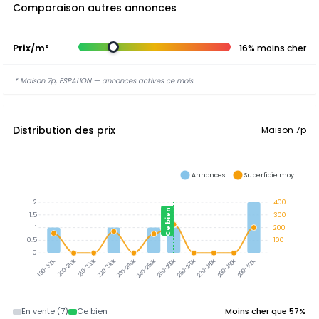
Comparaison autres annonces
Prix/m²
16% moins cher
* Maison 7p, ESPALION — annonces actives ce mois
Distribution des prix
Maison 7p
Annonces
Superficie moy.
2
400
Ce bien
1.5
300
1
200
0.5
100
0
200-210k
210-220k
220-230k
230-240k
240-250k
250-260k
260-270k
270-280k
280-290k
290-300k
190-200k
En vente (7)
Ce bien
Moins cher que 57%