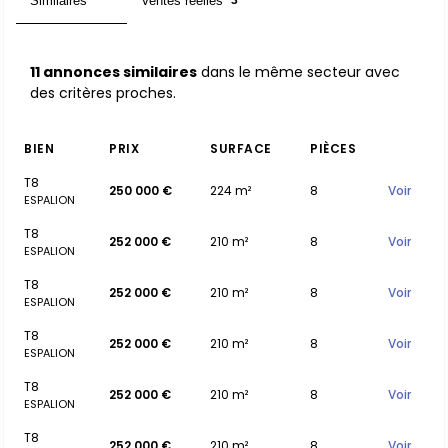
Similaires
Ventes réelles
11
3
11 annonces similaires
dans le même secteur avec
des critères proches.
BIEN
PRIX
SURFACE
PIÈCES
T8
250 000 €
224 m²
8
Voir
ESPALION
T8
252 000 €
210 m²
8
Voir
ESPALION
T8
252 000 €
210 m²
8
Voir
ESPALION
T8
252 000 €
210 m²
8
Voir
ESPALION
T8
252 000 €
210 m²
8
Voir
ESPALION
T8
252 000 €
210 m²
8
Voir