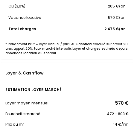
GLI (3,0%)
205 €/an
Vacance locative
570 €/an
Total charges
2 475 €/an
* Rendement brut = loyer annuel / prix FAI. Cashflow calculé sur crédit 20
ans, apport 20%, taux marché interpolé. Loyer et charges estimés depuis
annonces location du secteur.
Loyer & Cashflow
ESTIMATION LOYER MARCHÉ
570 €
Loyer moyen mensuel
Fourchette marché
472 - 603 €
Prix au m²
14 €/m²