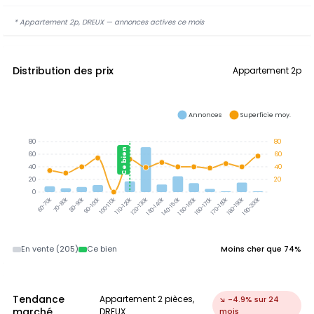
* Appartement 2p, DREUX — annonces actives ce mois
Distribution des prix
Appartement 2p
Annonces
Superficie moy.
80
80
Ce bien
60
60
40
40
20
20
0
70-80k
80-90k
90-100k
100-110k
110-120k
120-130k
130-140k
140-150k
150-160k
160-170k
170-180k
180-190k
60-70k
190-200k
En vente (205)
Ce bien
Moins cher que 74%
Tendance
Appartement 2 pièces,
↘ -4.9% sur 24
marché
DREUX
mois