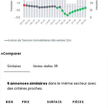
Ventes
Tension
1.0
20
-1.0
10
-3.0
0
Oct 24
Déc 24
Fév 25
Avr 25
Jun 25
Aoû 25
Oct 25
Déc 25
Fév 26
Avr 26
Jun 26
Aoû 26
Aoû 24
Indice de Tension Immobilière
Nb ventes 12m
Comparer
Similaires
Ventes réelles
5
15
5 annonces similaires
dans le même secteur avec
des critères proches.
BIEN
PRIX
SURFACE
PIÈCES