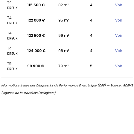
T4
115 500 €
82 m²
4
Voir
DREUX
T4
122 000 €
95 m²
4
Voir
DREUX
T4
122 500 €
99 m²
4
Voir
DREUX
T4
124 000 €
98 m²
4
Voir
DREUX
T5
99 900 €
79 m²
5
Voir
DREUX
Informations issues des Diagnostics de Performance Énergétique (DPE) — Source : ADEME
(Agence de la Transition Écologique).