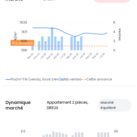
1826
6
Ventes
1671
4
€/m²
1516
2
Prix annonce
1361
0
Nov 24
Jan 25
Mar 25
Mai 25
Jul 25
Sep 25
Nov 25
Jan 26
Mar 26
Mai 26
Jul 26
Sep 24
Prix/m² FAI (vendu, lissé 24m)
Nb ventes
Cette annonce
Dynamique
Appartement 2 pièces,
Marché
marché
DREUX
équilibré
3.0
30