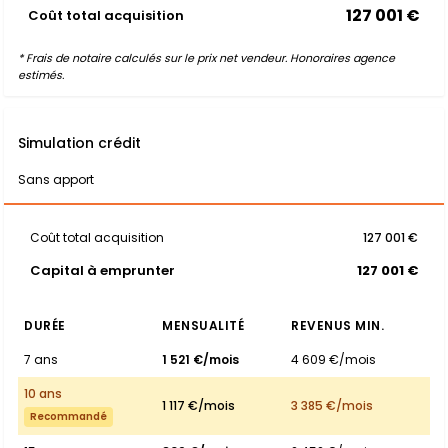
127 001 €
Coût total acquisition
* Frais de notaire calculés sur le prix net vendeur. Honoraires agence
estimés.
Simulation crédit
Sans apport
Coût total acquisition
127 001 €
Capital à emprunter
127 001 €
DURÉE
MENSUALITÉ
REVENUS MIN.
7 ans
1 521 €/mois
4 609 €/mois
10 ans
1 117 €/mois
3 385 €/mois
Recommandé