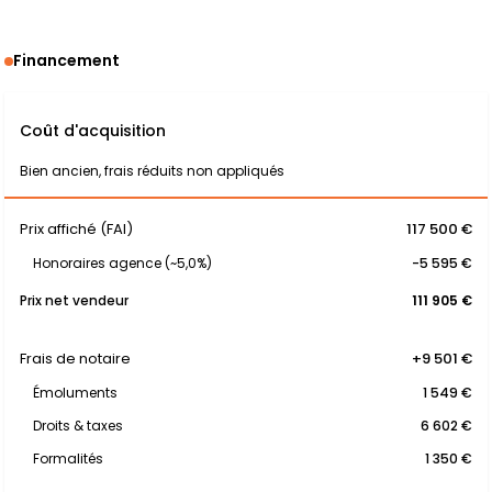
Financement
Coût d'acquisition
Bien ancien, frais réduits non appliqués
Prix affiché (FAI)
117 500 €
Honoraires agence (~5,0%)
-5 595 €
Prix net vendeur
111 905 €
Frais de notaire
+9 501 €
Émoluments
1 549 €
Droits & taxes
6 602 €
Formalités
1 350 €