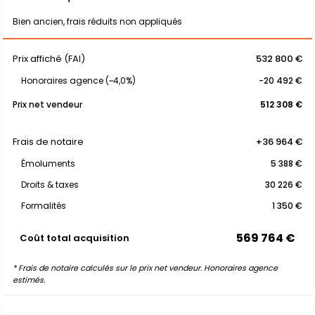
Bien ancien, frais réduits non appliqués
Prix affiché (FAI)
532 800 €
Honoraires agence (~4,0%)
-20 492 €
Prix net vendeur
512 308 €
Frais de notaire
+36 964 €
Émoluments
5 388 €
Droits & taxes
30 226 €
Formalités
1 350 €
569 764 €
Coût total acquisition
* Frais de notaire calculés sur le prix net vendeur. Honoraires agence
estimés.