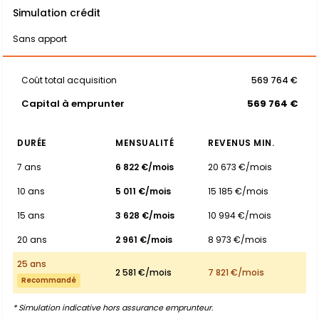
Simulation crédit
Sans apport
Coût total acquisition
569 764 €
Capital à emprunter
569 764 €
DURÉE
MENSUALITÉ
REVENUS MIN.
7 ans
6 822 €/mois
20 673 €/mois
10 ans
5 011 €/mois
15 185 €/mois
15 ans
3 628 €/mois
10 994 €/mois
20 ans
2 961 €/mois
8 973 €/mois
25 ans
2 581 €/mois
7 821 €/mois
Recommandé
* Simulation indicative hors assurance emprunteur.