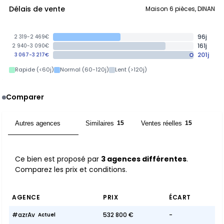
Délais de vente
Maison 6 pièces, DINAN
96j
2 319-2 469€
161j
2 940-3 090€
201j
3 067-3 217€
Rapide (<60j)
Normal (60-120j)
Lent (>120j)
Comparer
Autres agences
Similaires
Ventes réelles
3
15
15
Ce bien est proposé par
3 agences différentes
.
Comparez les prix et conditions.
AGENCE
PRIX
ÉCART
#azrAv
532 800 €
-
Actuel