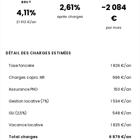
BRUT
2,61%
-2 084
4,11%
€
après charges
21 912 €/an
par mois
DÉTAIL DES CHARGES ESTIMÉES
Taxe foncière
1 826 €/an
Charges copro. NR
996 €/an
Assurance PNO
150 €/an
Gestion locative (7%)
1 534 €/an
GLI (2,5%)
548 €/an
Vacance locative
1 825 €/an
Total charges
6 879 €/an