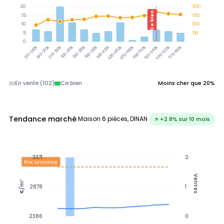
20
200
Ce bien
15
150
10
100
5
50
0
300-330k
330-360k
390-420k
360-390k
240-270k
270-300k
420-450k
450-480k
480-510k
540-570k
570-600k
210-240k
510-540k
En vente (102)
Ce bien
Moins cher que 20%
Tendance marché
Maison 6 pièces, DINAN
↗ +2.8% sur 10 mois
3371
2
Prix annonce
Ventes
€/m²
2878
1
2386
0