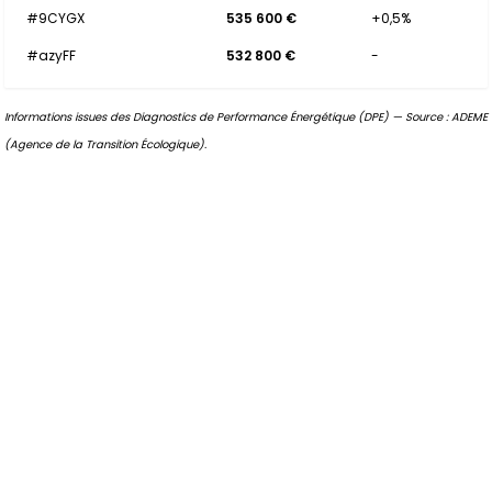
#9CYGX
535 600 €
+0,5%
#azyFF
532 800 €
-
Informations issues des Diagnostics de Performance Énergétique (DPE) — Source : ADEME
(Agence de la Transition Écologique).