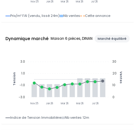
Nov 25
Jan 26
Mar 26
Mai 26
Jul 26
Prix/m² FAI (vendu, lissé 24m)
Nb ventes
Cette annonce
Dynamique marché
Maison 6 pièces, DINAN
Marché équilibré
3.0
30
1.0
20
Ventes
Tension
-1.0
10
-3.0
0
Nov 25
Jan 26
Mar 26
Mai 26
Jul 26
Indice de Tension Immobilière
Nb ventes 12m