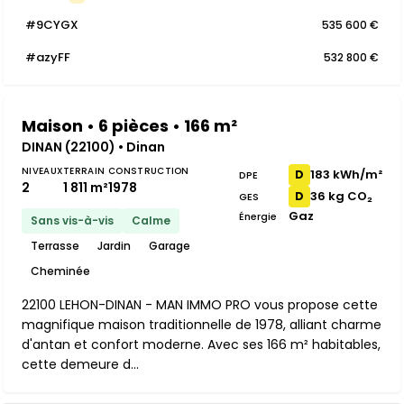
#9CYGX
535 600 €
#azyFF
532 800 €
Maison • 6 pièces • 166 m²
DINAN (22100) • Dinan
NIVEAUX
TERRAIN
CONSTRUCTION
183 kWh/m²
D
DPE
2
1 811 m²
1978
36 kg CO₂
D
GES
Gaz
Énergie
Sans vis-à-vis
Calme
Terrasse
Jardin
Garage
Cheminée
22100 LEHON-DINAN - MAN IMMO PRO vous propose cette
magnifique maison traditionnelle de 1978, alliant charme
d'antan et confort moderne. Avec ses 166 m² habitables,
cette demeure d...