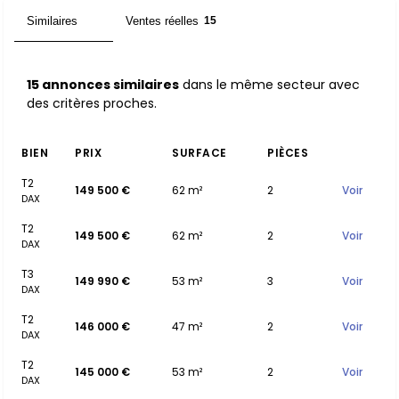
Similaires
Ventes réelles
15
15
15 annonces similaires
dans le même secteur avec
des critères proches.
BIEN
PRIX
SURFACE
PIÈCES
T2
149 500 €
62 m²
2
Voir
DAX
T2
149 500 €
62 m²
2
Voir
DAX
T3
149 990 €
53 m²
3
Voir
DAX
T2
146 000 €
47 m²
2
Voir
DAX
T2
145 000 €
53 m²
2
Voir
DAX