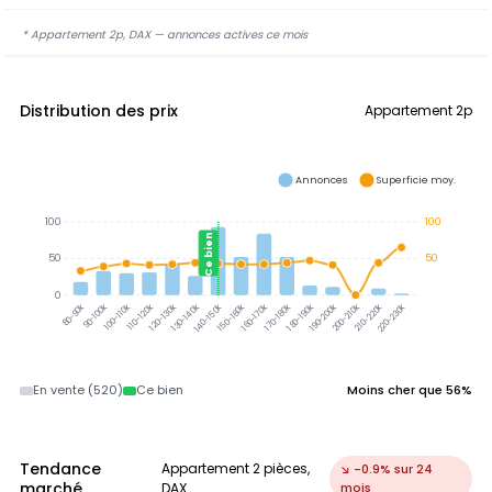
* Appartement 2p, DAX — annonces actives ce mois
Distribution des prix
Appartement 2p
Annonces
Superficie moy.
100
100
Ce bien
50
50
0
90-100k
100-110k
110-120k
120-130k
130-140k
140-150k
150-160k
160-170k
170-180k
180-190k
190-200k
200-210k
210-220k
220-230k
80-90k
En vente (520)
Ce bien
Moins cher que 56%
Tendance
Appartement 2 pièces,
↘ -0.9% sur 24
marché
DAX
mois