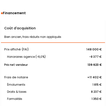
Financement
Coût d'acquisition
Bien ancien, frais réduits non appliqués
Prix affiché (FAI)
148 000 €
Honoraires agence (~6,0%)
-8 377 €
Prix net vendeur
139 623 €
Frais de notaire
+11 402 €
Émoluments
1 815 €
Droits & taxes
8 237 €
Formalités
1 350 €