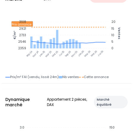
3108
20
Prix annonce
2921
15
Ventes
€/m²
2733
10
2546
5
2359
0
Jan 25
Jul 25
Jan 26
Jul 26
Nov 24
Mar 25
Mai 25
Sep 25
Nov 25
Mar 26
Mai 26
Sep 24
Prix/m² FAI (vendu, lissé 24m)
Nb ventes
Cette annonce
Dynamique
Appartement 2 pièces,
Marché
marché
DAX
équilibré
3.0
150