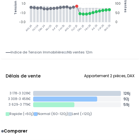
Ventes
Tension
1.0
100
-1.0
50
-3.0
0
Jun 25
Jun 26
Oct 24
Déc 24
Fév 25
Avr 25
Aoû 25
Oct 25
Déc 25
Fév 26
Avr 26
Aoû 26
Aoû 24
Indice de Tension Immobilière
Nb ventes 12m
Délais de vente
Appartement 2 pièces, DAX
126j
3 178-3 328€
92j
3 308-3 458€
59j
3 629-3 779€
Rapide (<60j)
Normal (60-120j)
Lent (>120j)
Comparer