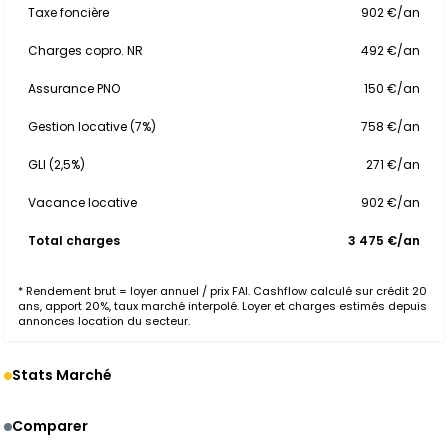
Taxe foncière
902 €/an
Charges copro. NR
492 €/an
Assurance PNO
150 €/an
Gestion locative (7%)
758 €/an
GLI (2,5%)
271 €/an
Vacance locative
902 €/an
Total charges
3 475 €/an
* Rendement brut = loyer annuel / prix FAI. Cashflow calculé sur crédit 20
ans, apport 20%, taux marché interpolé. Loyer et charges estimés depuis
annonces location du secteur.
Stats Marché
Comparer