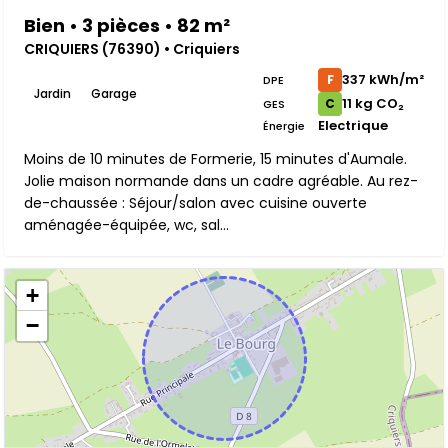
Bien • 3 pièces • 82 m²
CRIQUIERS (76390) • Criquiers
337 kWh/m²
F
DPE
Jardin
Garage
11 kg CO₂
C
GES
Electrique
Énergie
Moins de 10 minutes de Formerie, 15 minutes d'Aumale.
Jolie maison normande dans un cadre agréable. Au rez-
de-chaussée : Séjour/salon avec cuisine ouverte
aménagée-équipée, wc, sal...
+
−