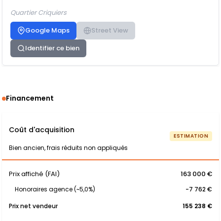
Quartier Criquiers
Google Maps
Street View
Identifier ce bien
Financement
Coût d'acquisition
ESTIMATION
Bien ancien, frais réduits non appliqués
Prix affiché (FAI)
163 000 €
Honoraires agence (~5,0%)
-7 762 €
Prix net vendeur
155 238 €