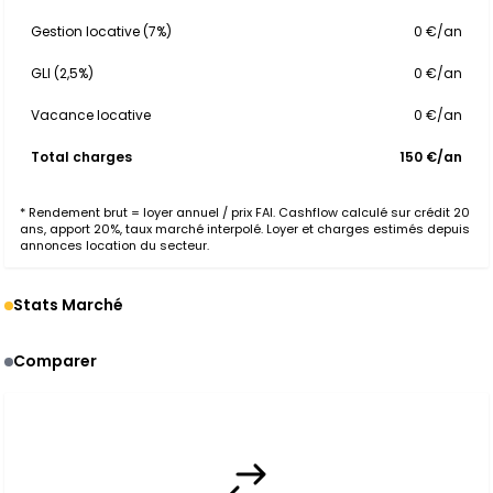
Gestion locative (7%)
0 €/an
GLI (2,5%)
0 €/an
Vacance locative
0 €/an
Total charges
150 €/an
* Rendement brut = loyer annuel / prix FAI. Cashflow calculé sur crédit 20
ans, apport 20%, taux marché interpolé. Loyer et charges estimés depuis
annonces location du secteur.
Stats Marché
Comparer