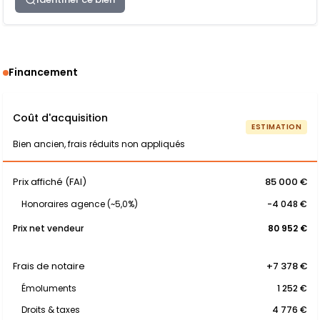
Financement
Coût d'acquisition
ESTIMATION
Bien ancien, frais réduits non appliqués
Prix affiché (FAI)
85 000 €
Honoraires agence (~5,0%)
-4 048 €
Prix net vendeur
80 952 €
Frais de notaire
+7 378 €
Émoluments
1 252 €
Droits & taxes
4 776 €