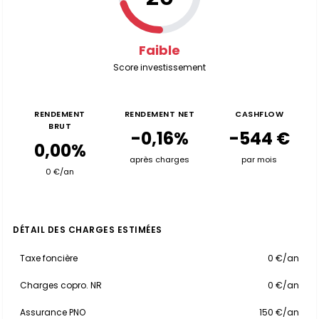
Faible
Score investissement
RENDEMENT
RENDEMENT NET
CASHFLOW
BRUT
-0,16%
-544 €
0,00%
après charges
par mois
0 €/an
DÉTAIL DES CHARGES ESTIMÉES
Taxe foncière
0 €/an
Charges copro. NR
0 €/an
Assurance PNO
150 €/an