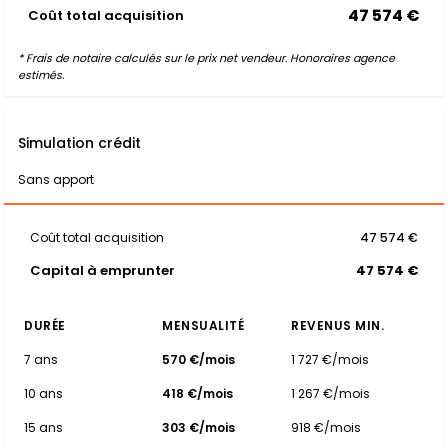
47 574 €
Coût total acquisition
* Frais de notaire calculés sur le prix net vendeur. Honoraires agence
estimés.
Simulation crédit
Sans apport
Coût total acquisition
47 574 €
Capital à emprunter
47 574 €
DURÉE
MENSUALITÉ
REVENUS MIN.
7 ans
570 €/mois
1 727 €/mois
10 ans
418 €/mois
1 267 €/mois
15 ans
303 €/mois
918 €/mois