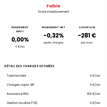
Faible
Score investissement
RENDEMENT
RENDEMENT NET
CASHFLOW
BRUT
-0,32%
-281 €
0,00%
après charges
par mois
0 €/an
DÉTAIL DES CHARGES ESTIMÉES
Taxe foncière
0 €/an
Charges copro. NR
0 €/an
Assurance PNO
150 €/an
Gestion locative (7%)
0 €/an