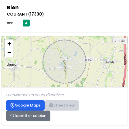
Bien
COURANT (17330)
A
DPE
+
−
Localisation en cours d'analyse
Google Maps
Street View
Identifier ce bien