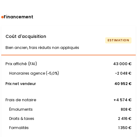
Financement
Coût d'acquisition
ESTIMATION
Bien ancien, frais réduits non appliqués
Prix affiché (FAI)
43 000 €
Honoraires agence (~5,0%)
-2 048 €
Prix net vendeur
40 952 €
Frais de notaire
+4 574 €
Émoluments
808 €
Droits & taxes
2 416 €
Formalités
1 350 €