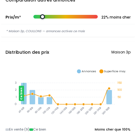
Comparaison autres annonces
Prix/m²
22% moins cher
* Maison 3p, COULLONS — annonces actives ce mois
Distribution des prix
Maison 3p
Annonces
Superficie moy.
3
150
Ce bien
2
100
1
50
0
60-80k
80-100k
100-120k
120-140k
140-160k
160-180k
180-200k
200-220k
220-240k
240-260k
40-60k
En vente (9)
Ce bien
Moins cher que 100%