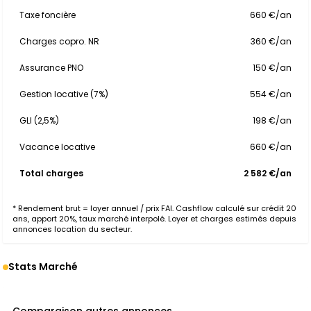
Taxe foncière
660 €/an
Charges copro. NR
360 €/an
Assurance PNO
150 €/an
Gestion locative (7%)
554 €/an
GLI (2,5%)
198 €/an
Vacance locative
660 €/an
Total charges
2 582 €/an
* Rendement brut = loyer annuel / prix FAI. Cashflow calculé sur crédit 20
ans, apport 20%, taux marché interpolé. Loyer et charges estimés depuis
annonces location du secteur.
Stats Marché