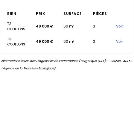
BIEN
PRIX
SURFACE
PIÈCES
T3
49 000 €
60 m²
3
Voir
COULLONS
T3
49 000 €
60 m²
3
Voir
COULLONS
Informations issues des Diagnostics de Performance Énergétique (DPE) — Source : ADEME
(Agence de la Transition Écologique).