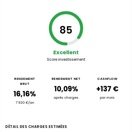
85
Excellent
Score investissement
RENDEMENT
RENDEMENT NET
CASHFLOW
BRUT
10,09%
+137 €
16,16%
après charges
par mois
7 920 €/an
DÉTAIL DES CHARGES ESTIMÉES