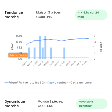
Tendance
Maison 3 pièces,
↗ +16.1% sur 24
marché
COULLONS
mois
1549
2
1356
1.5
Ventes
€/m²
1162
1
969
0.5
Prix annonce
776
0
Nov 24
Jan 25
Mar 25
Mai 25
Jul 25
Sep 25
Nov 25
Jan 26
Mar 26
Mai 26
Jul 26
Sep 24
Prix/m² FAI (vendu, lissé 24m)
Nb ventes
Cette annonce
Dynamique
Maison 3 pièces,
Favorable
marché
COULLONS
acheteur