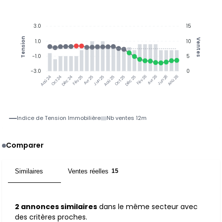
3.0
15
Tension
Ventes
1.0
10
-1.0
5
-3.0
0
Oct 24
Déc 24
Fév 25
Avr 25
Jun 25
Aoû 25
Oct 25
Déc 25
Fév 26
Avr 26
Jun 26
Aoû 26
Aoû 24
Indice de Tension Immobilière
Nb ventes 12m
Comparer
Similaires
Ventes réelles
2
15
2 annonces similaires
dans le même secteur avec
des critères proches.