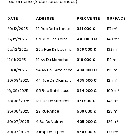
commune (3 dernières années).
DATE
ADRESSE
PRIX VENTE
SURFACE
29/12/2025
18 Rue De La Haute Borne
331 000 €
117 m²
15/12/2025
5b Rue Des Acres
440 000 €
140 m²
05/12/2025
20b Rue De Bouvines
568 500 €
132 m²
12/11/2025
19 Av Du Marechal Foch
319 000 €
110 m²
03/11/2025
24 Av De L Armistice
493 000 €
129 m²
20/09/2025
44 Rue De Clamart
435 000 €
121 m²
16/09/2025
95 Rue Saint Joseph
354 000 €
100 m²
28/08/2025
13 Rue De Strasbourg
361 900 €
143 m²
25/08/2025
29 Rue Ancel
500 000 €
128 m²
30/07/2025
4 Sq De Valmy
405 000 €
126 m²
30/07/2025
3 Imp De L Epee
550 000 €
122 m²