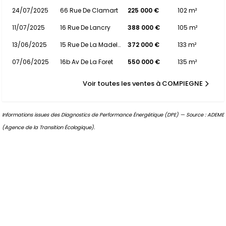
24/07/2025
66 Rue De Clamart
225 000 €
102 m²
11/07/2025
16 Rue De Lancry
388 000 €
105 m²
13/06/2025
15 Rue De La Madeleine
372 000 €
133 m²
07/06/2025
16b Av De La Foret
550 000 €
135 m²
Voir toutes les ventes à COMPIEGNE
Informations issues des Diagnostics de Performance Énergétique (DPE) — Source : ADEME
(Agence de la Transition Écologique).