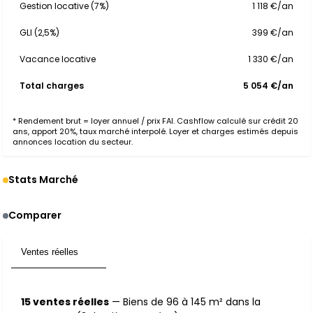
Gestion locative (7%)
1 118 €/an
GLI (2,5%)
399 €/an
Vacance locative
1 330 €/an
Total charges
5 054 €/an
* Rendement brut = loyer annuel / prix FAI. Cashflow calculé sur crédit 20
ans, apport 20%, taux marché interpolé. Loyer et charges estimés depuis
annonces location du secteur.
Stats Marché
Comparer
Ventes réelles
15
15 ventes réelles
— Biens de 96 à 145 m² dans la