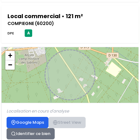
Local commercial • 121 m²
COMPIEGNE (60200)
A
DPE
+
−
Localisation en cours d'analyse
Google Maps
Street View
Identifier ce bien