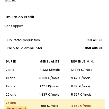
estimés.
Simulation crédit
Sans apport
Coût total acquisition
353 485 €
Capital à emprunter
353 485 €
DURÉE
MENSUALITÉ
REVENUS MIN.
7 ans
4 232 €/mois
12 824 €/mois
10 ans
3 109 €/mois
9 421 €/mois
15 ans
2 251 €/mois
6 821 €/mois
20 ans
1 837 €/mois
5 567 €/mois
25 ans
1 601 €/mois
4 852 €/mois
Recommandé