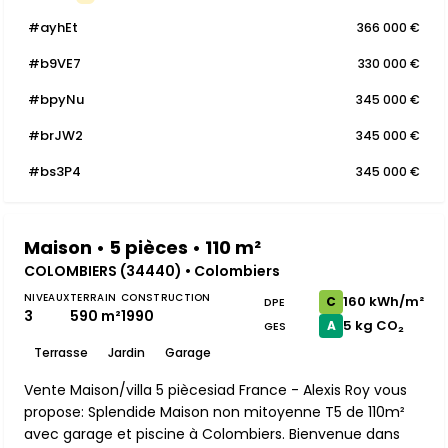
#ayhEt
366 000 €
#b9VE7
330 000 €
#bpyNu
345 000 €
#brJW2
345 000 €
#bs3P4
345 000 €
Maison • 5 pièces • 110 m²
COLOMBIERS (34440) • Colombiers
NIVEAUX
TERRAIN
CONSTRUCTION
160 kWh/m²
C
DPE
3
590 m²
1990
5 kg CO₂
A
GES
Terrasse
Jardin
Garage
Vente Maison/villa 5 piècesiad France - Alexis Roy vous
propose: Splendide Maison non mitoyenne T5 de 110m²
avec garage et piscine à Colombiers. Bienvenue dans