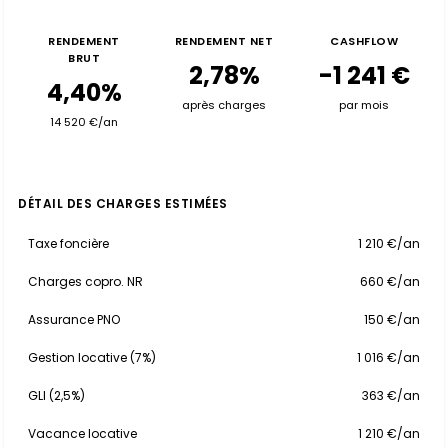
RENDEMENT
RENDEMENT NET
CASHFLOW
BRUT
2,78%
-1 241 €
4,40%
après charges
par mois
14 520 €/an
DÉTAIL DES CHARGES ESTIMÉES
Taxe foncière
1 210 €/an
Charges copro. NR
660 €/an
Assurance PNO
150 €/an
Gestion locative (7%)
1 016 €/an
GLI (2,5%)
363 €/an
Vacance locative
1 210 €/an