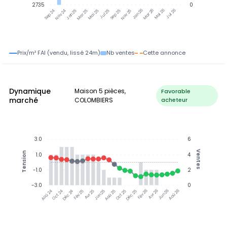
2735
0
Nov 24
Jan 25
Mar 25
Mai 25
Jul 25
Sep 25
Nov 25
Jan 26
Mar 26
Mai 26
Jul 26
Sep 24
Prix/m² FAI (vendu, lissé 24m)
Nb ventes
Cette annonce
Dynamique
Maison 5 pièces,
Favorable
marché
COLOMBIERS
acheteur
3.0
6
Ventes
Tension
1.0
4
-1.0
2
-3.0
0
Oct 24
Déc 24
Fév 25
Avr 25
Jun 25
Aoû 25
Oct 25
Déc 25
Fév 26
Avr 26
Jun 26
Aoû 26
Aoû 24