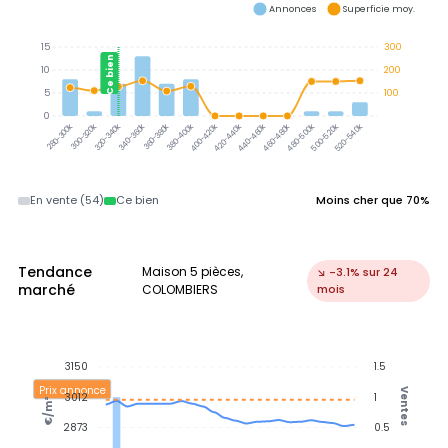
Annonces
Superficie moy.
15
300
Ce bien
10
200
5
100
0
300-320k
320-340k
340-360k
360-380k
380-400k
400-420k
420-440k
440-460k
480-500k
500-520k
520-540k
280-300k
460-480k
En vente (54)
Ce bien
Moins cher que 70%
Tendance
Maison 5 pièces,
↘ -3.1% sur 24
marché
COLOMBIERS
mois
3150
1.5
Prix annonce
Ventes
3012
1
€/m²
2873
0.5