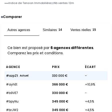
Indice de Tension Immobilière
Nb ventes 12m
Comparer
Autres agences
Similaires
Ventes réelles
6
14
15
Ce bien est proposé par
6 agences différentes
.
Comparez les prix et conditions.
AGENCE
PRIX
ÉCART
#azpZt
330 000 €
-
Actuel
#ayhEt
366 000 €
+10,9%
#b9VE7
330 000 €
-
#bpyNu
345 000 €
+4,5%
#brJW2
345 000 €
+4,5%