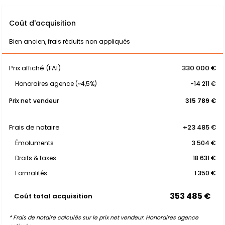
Coût d'acquisition
Bien ancien, frais réduits non appliqués
Prix affiché (FAI)
330 000 €
Honoraires agence (~4,5%)
-14 211 €
Prix net vendeur
315 789 €
Frais de notaire
+23 485 €
Émoluments
3 504 €
Droits & taxes
18 631 €
Formalités
1 350 €
353 485 €
Coût total acquisition
* Frais de notaire calculés sur le prix net vendeur. Honoraires agence