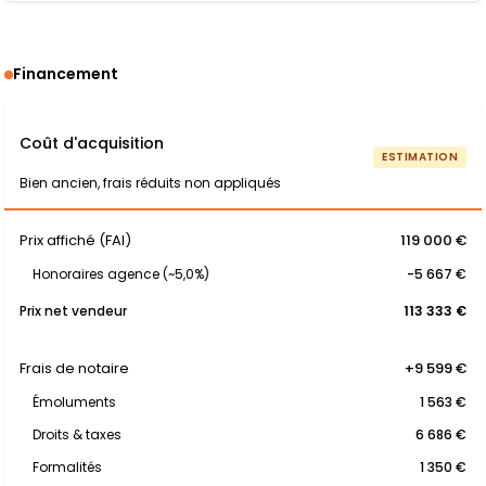
Financement
Coût d'acquisition
ESTIMATION
Bien ancien, frais réduits non appliqués
Prix affiché (FAI)
119 000 €
Honoraires agence (~5,0%)
-5 667 €
Prix net vendeur
113 333 €
Frais de notaire
+9 599 €
Émoluments
1 563 €
Droits & taxes
6 686 €
Formalités
1 350 €