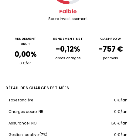
Faible
Score investissement
RENDEMENT
RENDEMENT NET
CASHFLOW
BRUT
-0,12%
-757 €
0,00%
après charges
par mois
0 €/an
DÉTAIL DES CHARGES ESTIMÉES
Taxe foncière
0 €/an
Charges copro. NR
0 €/an
Assurance PNO
150 €/an
Gestion locative (7%)
0 €/an