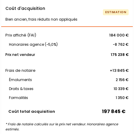
Coût d'acquisition
ESTIMATION
Bien ancien, frais réduits non appliqués
Prix affiché (FAI)
184 000 €
Honoraires agence (~5,0%)
-8 762 €
Prix net vendeur
175 238 €
Frais de notaire
+13 845 €
Émoluments
2 156 €
Droits & taxes
10 339 €
Formalités
1 350 €
197 845 €
Coût total acquisition
* Frais de notaire calculés sur le prix net vendeur. Honoraires agence
estimés.