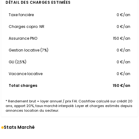
DÉTAIL DES CHARGES ESTIMÉES
Taxe foncière
0 €/an
Charges copro. NR
0 €/an
Assurance PNO
150 €/an
Gestion locative (7%)
0 €/an
GLI (2,5%)
0 €/an
Vacance locative
0 €/an
Total charges
150 €/an
* Rendement brut = loyer annuel / prix FAI. Cashflow calculé sur crédit 20
ans, apport 20%, taux marché interpolé. Loyer et charges estimés depuis
annonces location du secteur.
Stats Marché