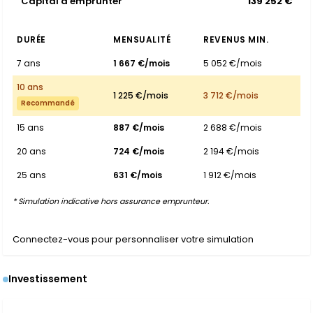
Capital à emprunter
139 252 €
DURÉE
MENSUALITÉ
REVENUS MIN.
7 ans
1 667 €/mois
5 052 €/mois
10 ans
1 225 €/mois
3 712 €/mois
Recommandé
15 ans
887 €/mois
2 688 €/mois
20 ans
724 €/mois
2 194 €/mois
25 ans
631 €/mois
1 912 €/mois
* Simulation indicative hors assurance emprunteur.
Connectez-vous pour personnaliser votre simulation
Investissement