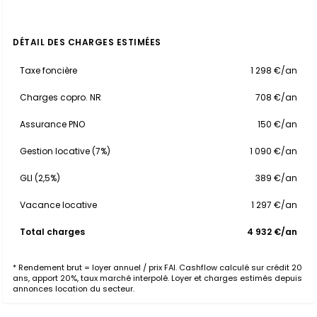
DÉTAIL DES CHARGES ESTIMÉES
Taxe foncière
1 298 €/an
Charges copro. NR
708 €/an
Assurance PNO
150 €/an
Gestion locative (7%)
1 090 €/an
GLI (2,5%)
389 €/an
Vacance locative
1 297 €/an
Total charges
4 932 €/an
* Rendement brut = loyer annuel / prix FAI. Cashflow calculé sur crédit 20
ans, apport 20%, taux marché interpolé. Loyer et charges estimés depuis
annonces location du secteur.