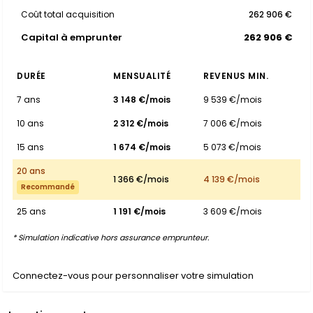
Coût total acquisition
262 906 €
Capital à emprunter
262 906 €
DURÉE
MENSUALITÉ
REVENUS MIN.
7 ans
3 148 €/mois
9 539 €/mois
10 ans
2 312 €/mois
7 006 €/mois
15 ans
1 674 €/mois
5 073 €/mois
20 ans
1 366 €/mois
4 139 €/mois
Recommandé
25 ans
1 191 €/mois
3 609 €/mois
* Simulation indicative hors assurance emprunteur.
Connectez-vous pour personnaliser votre simulation