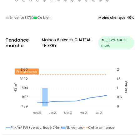
En vente (175)
Ce bien
Moins cher que 40%
Tendance
Maison 6 pièces, CHATEAU
↗ +9.2% sur 10
marché
THIERRY
mois
2180
2
Prix annonce
1992
1.5
Ventes
€/m²
1804
1
1617
0.5
1429
0
Nov 25
Jan 26
Mar 26
Mai 26
Jul 26
Prix/m² FAI (vendu, lissé 24m)
Nb ventes
Cette annonce