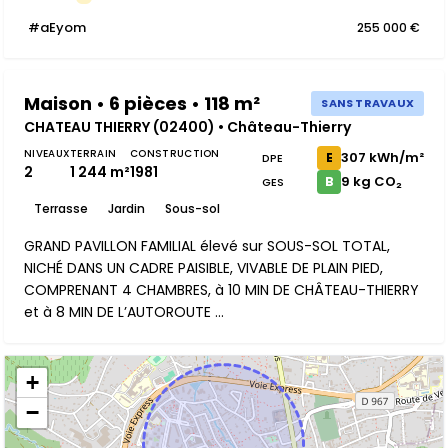
#aEyom
255 000 €
Maison • 6 pièces • 118 m²
SANS TRAVAUX
CHATEAU THIERRY (02400) • Château-Thierry
NIVEAUX
TERRAIN
CONSTRUCTION
307 kWh/m²
E
DPE
2
1 244 m²
1981
9 kg CO₂
B
GES
Terrasse
Jardin
Sous-sol
GRAND PAVILLON FAMILIAL élevé sur SOUS-SOL TOTAL,
NICHÉ DANS UN CADRE PAISIBLE, VIVABLE DE PLAIN PIED,
COMPRENANT 4 CHAMBRES, à 10 MIN DE CHÂTEAU-THIERRY
et à 8 MIN DE L’AUTOROUTE ...
+
−