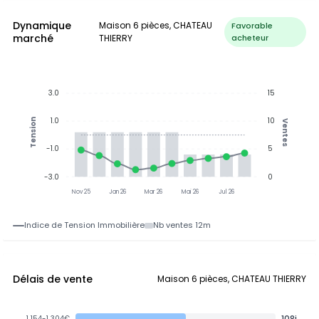
Dynamique
Maison 6 pièces, CHATEAU
Favorable
marché
THIERRY
acheteur
3.0
15
1.0
10
Tension
Ventes
-1.0
5
-3.0
0
Nov 25
Jan 26
Mar 26
Mai 26
Jul 26
Indice de Tension Immobilière
Nb ventes 12m
Délais de vente
Maison 6 pièces, CHATEAU THIERRY
108j
1 154-1 304€