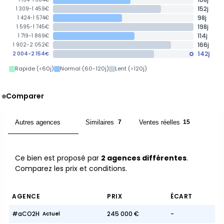
152j
1 309-1 459€
98j
1 424-1 574€
198j
1 595-1 745€
114j
1 719-1 869€
166j
1 902-2 052€
142j
2 004-2 154€
Rapide (<60j)
Normal (60-120j)
Lent (>120j)
Comparer
Autres agences
Similaires
Ventes réelles
2
7
15
Ce bien est proposé par
2 agences différentes
.
Comparez les prix et conditions.
AGENCE
PRIX
ÉCART
#aCO2H
245 000 €
-
Actuel