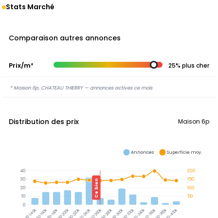
Stats Marché
Comparaison autres annonces
Prix/m²
25% plus cher
* Maison 6p, CHATEAU THIERRY — annonces actives ce mois
Distribution des prix
Maison 6p
Annonces
Superficie moy.
40
200
30
150
Ce bien
20
100
10
50
0
300-320k
320-340k
340-360k
360-380k
380-400k
140-160k
160-180k
180-200k
200-220k
220-240k
240-260k
260-280k
280-300k
120-140k