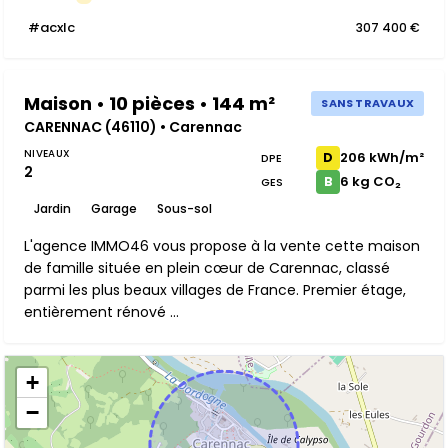
#acxlc
307 400 €
Maison • 10 pièces • 144 m²
SANS TRAVAUX
CARENNAC (46110) • Carennac
NIVEAUX
206 kWh/m²
D
DPE
2
6 kg CO₂
B
GES
Jardin
Garage
Sous-sol
L'agence IMMO46 vous propose à la vente cette maison
de famille située en plein cœur de Carennac, classé
parmi les plus beaux villages de France. Premier étage,
entièrement rénové ...
+
−