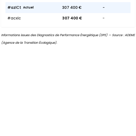
#azlCt
307 400 €
-
Actuel
#acxlc
307 400 €
-
Informations issues des Diagnostics de Performance Énergétique (DPE) — Source : ADEME
(Agence de la Transition Écologique).