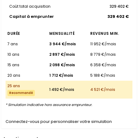
Coût total acquisition
329 402 €
Capital à emprunter
329 402 €
DURÉE
MENSUALITÉ
REVENUS MIN.
7 ans
3 944 €/mois
11 952 €/mois
10 ans
2 897 €/mois
8 779 €/mois
15 ans
2 098 €/mois
6 358 €/mois
20 ans
1 712 €/mois
5 188 €/mois
25 ans
1 492 €/mois
4 521 €/mois
Recommandé
* Simulation indicative hors assurance emprunteur.
Connectez-vous pour personnaliser votre simulation