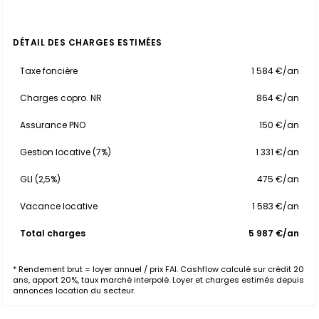
DÉTAIL DES CHARGES ESTIMÉES
Taxe foncière
1 584 €/an
Charges copro. NR
864 €/an
Assurance PNO
150 €/an
Gestion locative (7%)
1 331 €/an
GLI (2,5%)
475 €/an
Vacance locative
1 583 €/an
Total charges
5 987 €/an
* Rendement brut = loyer annuel / prix FAI. Cashflow calculé sur crédit 20
ans, apport 20%, taux marché interpolé. Loyer et charges estimés depuis
annonces location du secteur.