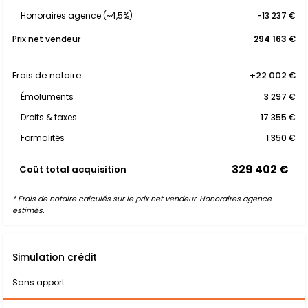
Honoraires agence (~4,5%)
-13 237 €
Prix net vendeur
294 163 €
Frais de notaire
+22 002 €
Émoluments
3 297 €
Droits & taxes
17 355 €
Formalités
1 350 €
329 402 €
Coût total acquisition
* Frais de notaire calculés sur le prix net vendeur. Honoraires agence
estimés.
Simulation crédit
Sans apport