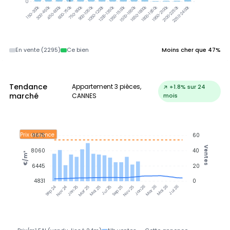
0
300-450k
450-600k
600-750k
750-900k
900-1050k
1050-1200k
1200-1350k
1350-1500k
1500-1650k
1650-1800k
1800-1950k
1950-2100k
2100-2250k
2250-2400k
150-300k
En vente (2295)
Ce bien
Moins cher que 47%
Tendance
Appartement 3 pièces,
↗ +1.8% sur 24
marché
CANNES
mois
Prix annonce
9675
60
Ventes
8060
40
€/m²
6445
20
4831
0
Jan 25
Jul 25
Jan 26
Jul 26
Nov 24
Mar 25
Mai 25
Sep 25
Nov 25
Mar 26
Mai 26
Sep 24