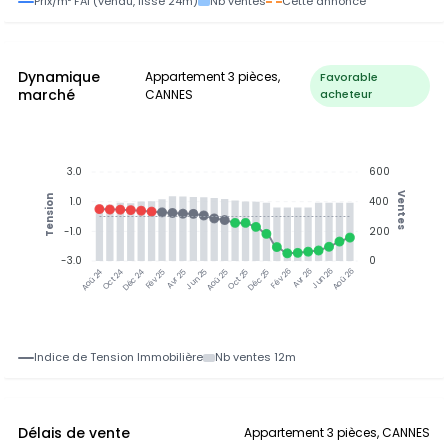
Prix/m² FAI (vendu, lissé 24m)
Nb ventes
Cette annonce
Dynamique
Appartement 3 pièces,
Favorable
marché
CANNES
acheteur
3.0
600
Ventes
Tension
1.0
400
-1.0
200
-3.0
0
Jun 25
Jun 26
Oct 24
Déc 24
Fév 25
Avr 25
Aoû 25
Oct 25
Déc 25
Fév 26
Avr 26
Aoû 26
Aoû 24
Indice de Tension Immobilière
Nb ventes 12m
Délais de vente
Appartement 3 pièces, CANNES