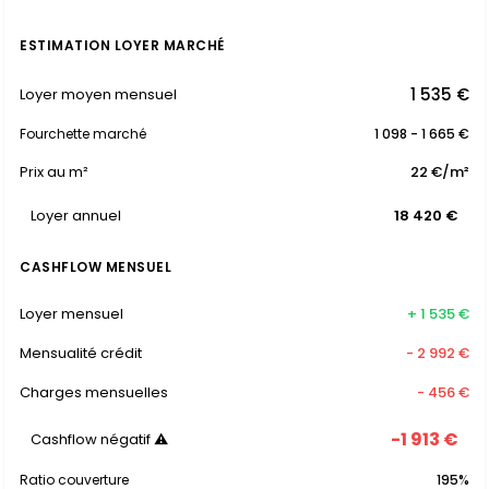
ESTIMATION LOYER MARCHÉ
1 535 €
Loyer moyen mensuel
Fourchette marché
1 098 - 1 665 €
Prix au m²
22 €/m²
Loyer annuel
18 420 €
CASHFLOW MENSUEL
Loyer mensuel
+ 1 535 €
Mensualité crédit
- 2 992 €
Charges mensuelles
- 456 €
-1 913 €
Cashflow négatif ⚠
Ratio couverture
195%