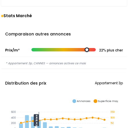
Stats Marché
Comparaison autres annonces
Prix/m²
22% plus cher
* Appartement 3p, CANNES — annonces actives ce mois
Distribution des prix
Appartement 3p
Annonces
Superficie moy.
600
150
Ce bien
400
100
200
50