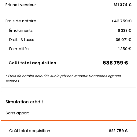
Prix net vendeur
611 374 €
Frais de notaire
+43 759 €
Émoluments
6 338 €
Droits & taxes
36 071 €
Formalités
1 350 €
688 759 €
Coût total acquisition
* Frais de notaire calculés sur le prix net vendeur. Honoraires agence
estimés.
Simulation crédit
Sans apport
Coût total acquisition
688 759 €