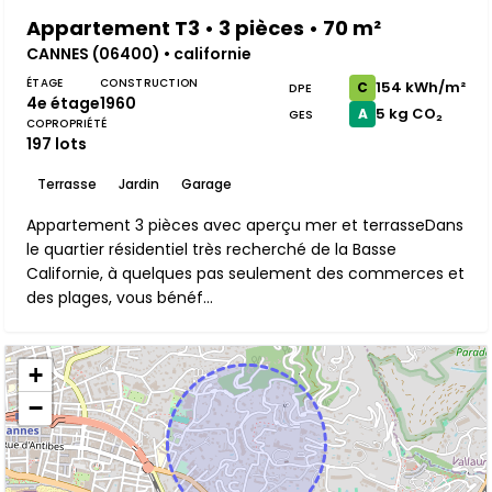
Appartement T3 • 3 pièces • 70 m²
CANNES (06400) • californie
ÉTAGE
CONSTRUCTION
154 kWh/m²
C
DPE
4e étage
1960
5 kg CO₂
A
GES
COPROPRIÉTÉ
197 lots
Terrasse
Jardin
Garage
Appartement 3 pièces avec aperçu mer et terrasseDans
le quartier résidentiel très recherché de la Basse
Californie, à quelques pas seulement des commerces et
des plages, vous bénéf...
+
−