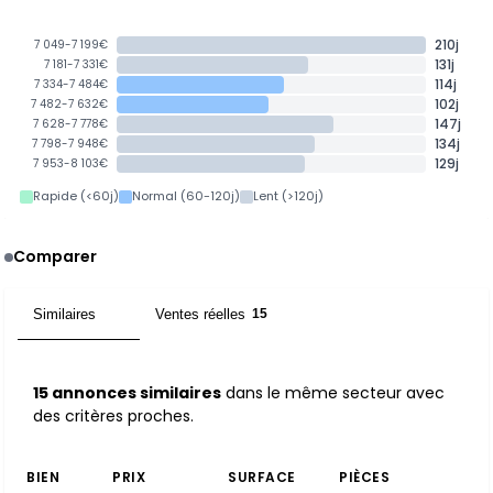
210j
7 049-7 199€
131j
7 181-7 331€
114j
7 334-7 484€
102j
7 482-7 632€
147j
7 628-7 778€
134j
7 798-7 948€
129j
7 953-8 103€
Rapide (<60j)
Normal (60-120j)
Lent (>120j)
Comparer
Similaires
Ventes réelles
15
15
15 annonces similaires
dans le même secteur avec
des critères proches.
BIEN
PRIX
SURFACE
PIÈCES