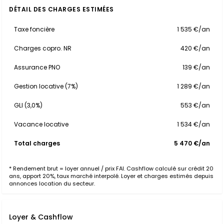
DÉTAIL DES CHARGES ESTIMÉES
Taxe foncière
1 535 €/an
Charges copro. NR
420 €/an
Assurance PNO
139 €/an
Gestion locative (7%)
1 289 €/an
GLI (3,0%)
553 €/an
Vacance locative
1 534 €/an
Total charges
5 470 €/an
* Rendement brut = loyer annuel / prix FAI. Cashflow calculé sur crédit 20
ans, apport 20%, taux marché interpolé. Loyer et charges estimés depuis
annonces location du secteur.
Loyer & Cashflow