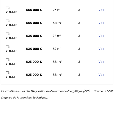
T3
655 000 €
75 m²
3
Voir
CANNES
T3
660 000 €
68 m²
3
Voir
CANNES
T3
630 000 €
72 m²
3
Voir
CANNES
T3
630 000 €
67 m²
3
Voir
CANNES
T3
625 000 €
66 m²
3
Voir
CANNES
T3
625 000 €
66 m²
3
Voir
CANNES
Informations issues des Diagnostics de Performance Énergétique (DPE) — Source : ADEME
(Agence de la Transition Écologique).