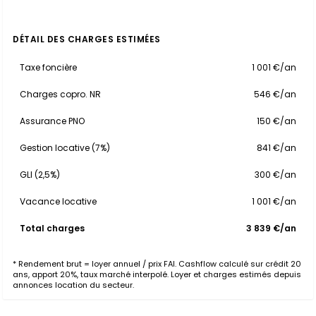
DÉTAIL DES CHARGES ESTIMÉES
Taxe foncière
1 001 €/an
Charges copro. NR
546 €/an
Assurance PNO
150 €/an
Gestion locative (7%)
841 €/an
GLI (2,5%)
300 €/an
Vacance locative
1 001 €/an
Total charges
3 839 €/an
* Rendement brut = loyer annuel / prix FAI. Cashflow calculé sur crédit 20
ans, apport 20%, taux marché interpolé. Loyer et charges estimés depuis
annonces location du secteur.