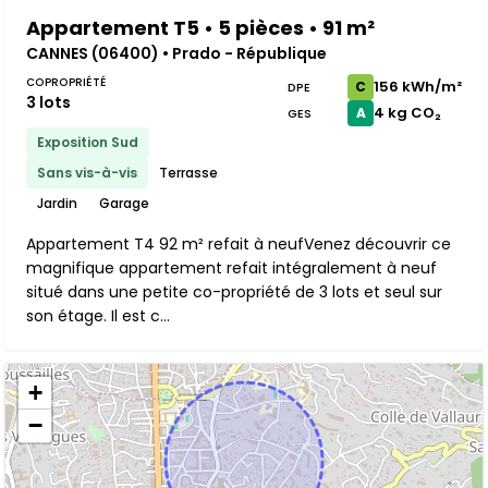
Appartement T5 • 5 pièces • 91 m²
CANNES (06400) • Prado - République
COPROPRIÉTÉ
156 kWh/m²
C
DPE
3 lots
4 kg CO₂
A
GES
Exposition Sud
Sans vis-à-vis
Terrasse
Jardin
Garage
Appartement T4 92 m² refait à neufVenez découvrir ce
magnifique appartement refait intégralement à neuf
situé dans une petite co-propriété de 3 lots et seul sur
son étage. Il est c...
+
−