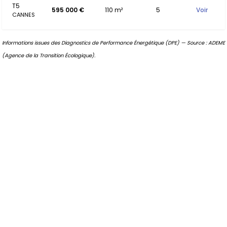
T5
595 000 €
110 m²
5
Voir
CANNES
Informations issues des Diagnostics de Performance Énergétique (DPE) — Source : ADEME
(Agence de la Transition Écologique).