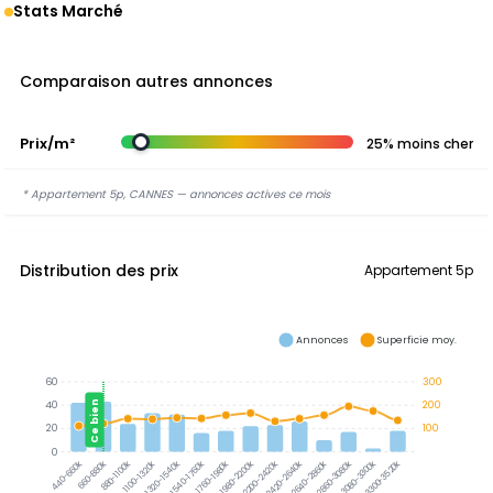
Stats Marché
Comparaison autres annonces
Prix/m²
25% moins cher
* Appartement 5p, CANNES — annonces actives ce mois
Distribution des prix
Appartement 5p
Annonces
Superficie moy.
60
300
Ce bien
40
200
20
100
0
3080-3300k
3300-3520k
660-880k
880-1100k
1100-1320k
1320-1540k
1540-1760k
1760-1980k
1980-2200k
2200-2420k
2420-2640k
2640-2860k
2860-3080k
440-660k