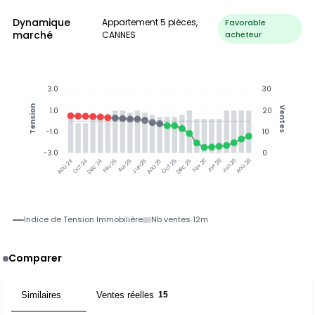
Dynamique
Appartement 5 pièces,
Favorable
marché
CANNES
acheteur
3.0
30
Tension
Ventes
1.0
20
-1.0
10
-3.0
0
Oct 24
Déc 24
Fév 25
Avr 25
Jun 25
Aoû 25
Oct 25
Déc 25
Fév 26
Avr 26
Jun 26
Aoû 26
Aoû 24
Indice de Tension Immobilière
Nb ventes 12m
Comparer
Similaires
Ventes réelles
7
15