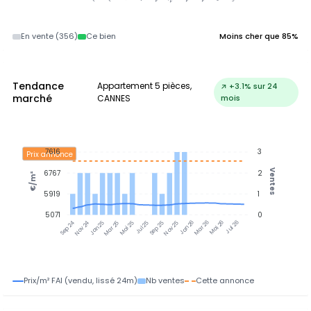
En vente (356)
Ce bien
Moins cher que 85%
Tendance
Appartement 5 pièces,
↗ +3.1% sur 24
marché
CANNES
mois
7616
3
Prix annonce
Ventes
6767
2
€/m²
5919
1
5071
0
Nov 24
Jan 25
Mar 25
Mai 25
Jul 25
Sep 25
Nov 25
Jan 26
Mar 26
Mai 26
Jul 26
Sep 24
Prix/m² FAI (vendu, lissé 24m)
Nb ventes
Cette annonce